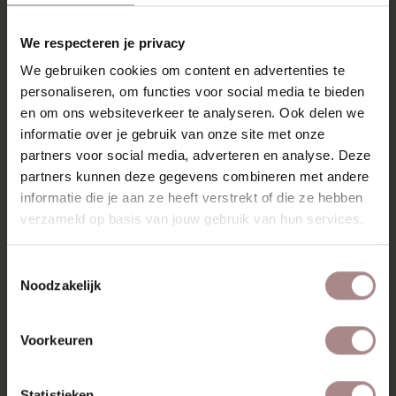
RECENT BEKEKEN
We respecteren je privacy
We gebruiken cookies om content en advertenties te
personaliseren, om functies voor social media te bieden
en om ons websiteverkeer te analyseren. Ook delen we
informatie over je gebruik van onze site met onze
partners voor social media, adverteren en analyse. Deze
partners kunnen deze gegevens combineren met andere
informatie die je aan ze heeft verstrekt of die ze hebben
verzameld op basis van jouw gebruik van hun services.
Toestemmingsselectie
STOFSTAAL
Noodzakelijk
TIMBER 07 | SOFT
BROWN
Voorkeuren
VANAF
€ 0,99
Statistieken