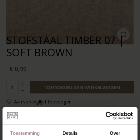
STOFSTAAL TIMBER 07 |
SOFT BROWN
€ 0,99
TOEVOEGEN AAN WINKELWAGEN
Aan verlanglijst toevoegen
Op voorraad:
10+
Levertijd:
2-5 werkdagen
Toestemming
Details
Over