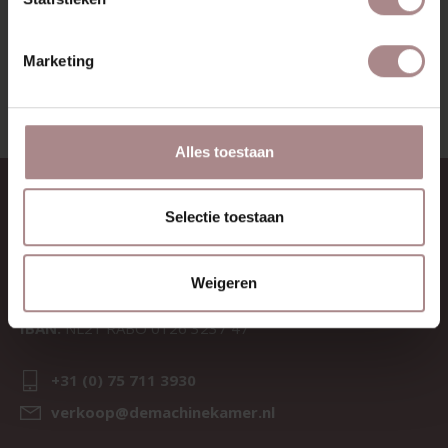
BEKIJK ALLE PRODUCTEN
Marketing
Alles toestaan
CONTACT
Selectie toestaan
Sav & Økse is een onderdeel van
De Machinekamer
Weigeren
KvK:
69067058
BTW:
NL857714545B01
IBAN:
NL21 RABO 0126 3237 47
+31 (0) 75 711 3930
verkoop@demachinekamer.nl