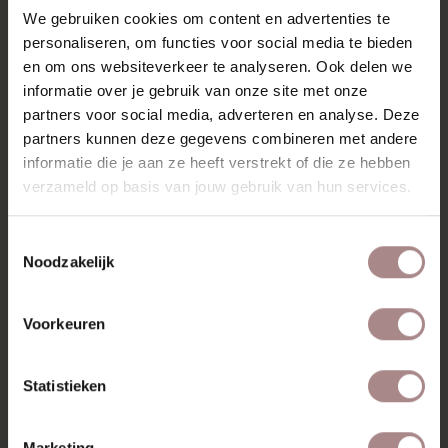
We gebruiken cookies om content en advertenties te
Jarenlang zorgeloos genieten? Bestel de vlekken- en
personaliseren, om functies voor social media te bieden
constructieservice van Oranje Furniture Care (
All In House
en om ons websiteverkeer te analyseren. Ook delen we
service
) bij je bank.
informatie over je gebruik van onze site met onze
MOGELIJKHEDEN
partners voor social media, adverteren en analyse. Deze
partners kunnen deze gegevens combineren met andere
KENMERKEN
informatie die je aan ze heeft verstrekt of die ze hebben
verzameld op basis van jouw gebruik van hun services.
SAV & ØKSE BANKEN COLLECTIE
STOFSTALEN BESTELLEN
Toestemmingsselectie
Noodzakelijk
GARANTIE
VARIANTEN & ALGEMENE INFORMATIE
Voorkeuren
RECENT BEKEKEN
Statistieken
Marketing