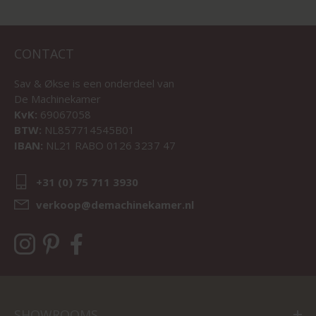
CONTACT
Sav & Økse is een onderdeel van
De Machinekamer
KvK:
69067058
BTW:
NL857714545B01
IBAN:
NL21 RABO 0126 3237 47
+31 (0) 75 711 3930
verkoop@demachinekamer.nl
SHOWROOMS