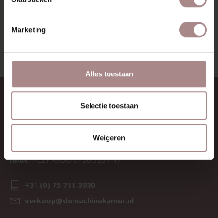
BEKIJK ALLE PRODUCTEN
Marketing
Alles toestaan
CONTACT
Selectie toestaan
Sav & Økse is een onderdeel van
De Machinekamer
Weigeren
KvK:
69067058
BTW:
NL857714545B01
IBAN:
NL21 RABO 0126 3237 47
+31 (0) 75 711 3930
verkoop@demachinekamer.nl