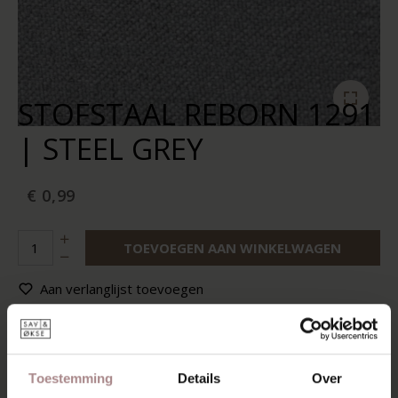
STOFSTAAL REBORN 1291
| STEEL GREY
€ 0,99
TOEVOEGEN AAN WINKELWAGEN
Aan verlanglijst toevoegen
Op voorraad:
10+
Levertijd:
2-5 werkdagen
Toestemming
Details
Over