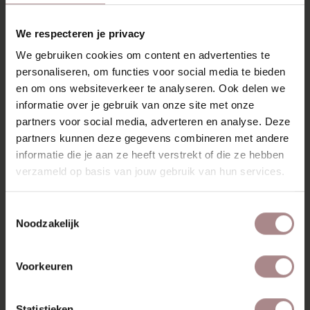
RECENT BEKEKEN
We respecteren je privacy
We gebruiken cookies om content en advertenties te
personaliseren, om functies voor social media te bieden
en om ons websiteverkeer te analyseren. Ook delen we
informatie over je gebruik van onze site met onze
partners voor social media, adverteren en analyse. Deze
partners kunnen deze gegevens combineren met andere
informatie die je aan ze heeft verstrekt of die ze hebben
verzameld op basis van jouw gebruik van hun services.
Toestemmingsselectie
STOFSTAAL
Noodzakelijk
REBORN 1291 |
STEEL GREY
Voorkeuren
VANAF
€ 0,99
Statistieken