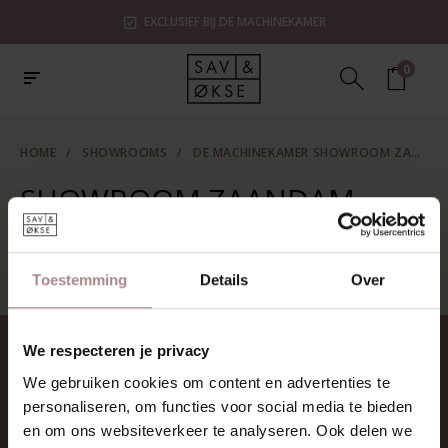
EXCLUSIEF BIJ DE MACHINEKAMER
0
HOME
/
SHOWROOMS
/
DE MACHINEKAMER SHOWROOM ZAANDAM
SHOWROOM ZAANDAM
Geen informatie gevonden...
Toestemming
Details
Over
We respecteren je privacy
CONTACT
We gebruiken cookies om content en advertenties te
Sav & Økse is een onderdeel van
personaliseren, om functies voor social media te bieden
De Machinekamer
en om ons websiteverkeer te analyseren. Ook delen we
KvK:
69067058