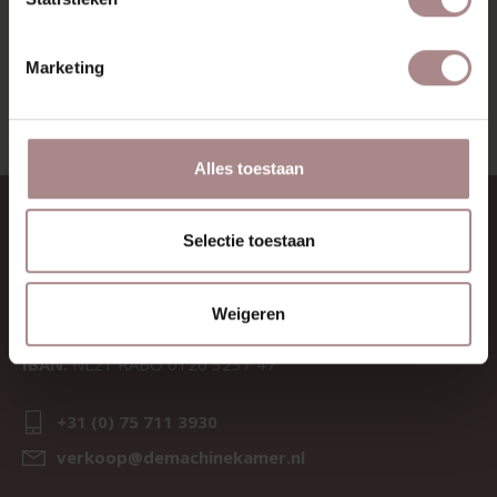
BEKIJK ALLE PRODUCTEN
Marketing
Alles toestaan
CONTACT
Selectie toestaan
Sav & Økse is een onderdeel van
De Machinekamer
Weigeren
KvK:
69067058
BTW:
NL857714545B01
IBAN:
NL21 RABO 0126 3237 47
+31 (0) 75 711 3930
verkoop@demachinekamer.nl