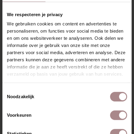
RECENT BEKEKEN
We respecteren je privacy
We gebruiken cookies om content en advertenties te
personaliseren, om functies voor social media te bieden
en om ons websiteverkeer te analyseren. Ook delen we
informatie over je gebruik van onze site met onze
partners voor social media, adverteren en analyse. Deze
partners kunnen deze gegevens combineren met andere
informatie die je aan ze heeft verstrekt of die ze hebben
verzameld op basis van jouw gebruik van hun services.
Toestemmingsselectie
STOFSTAAL
Noodzakelijk
ALPINE 101 |
TOFFEE
Voorkeuren
VANAF
€ 0,99
Statistieken