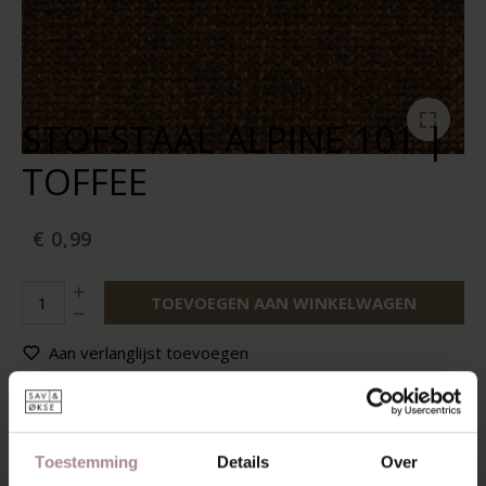
STOFSTAAL ALPINE 101 |
TOFFEE
€ 0,99
TOEVOEGEN AAN WINKELWAGEN
Aan verlanglijst toevoegen
Op voorraad:
10+
Levertijd:
2-5 werkdagen
Toestemming
Details
Over