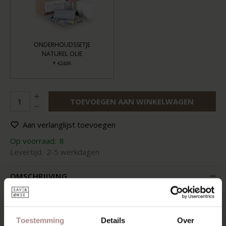
ONDERHOUDSSETJE
NATUREL OLIE
+
€24,95
TOEVOEGEN AAN WINKELWAGEN
Aan verlanglijst toevoegen
Op voorraad:
8
Levertijd:
2-5 werkdagen
OMSCHRIJVING
De Olger kruk is als modern Deens design te omschrijven.
De kruk is kenmerkend door zijn ranke vorm en bijzondere
details. De poten zijn rond van vorm en zijn schuin onder
Toestemming
Details
Over
het tafelblad geplaatst. Een ander mooi detail is het dunne