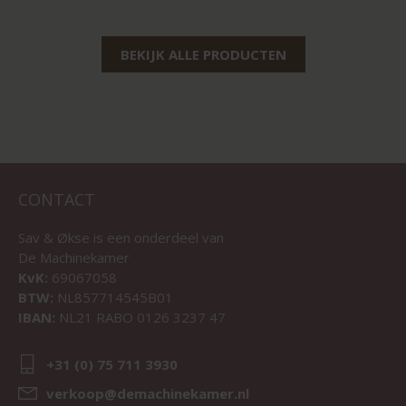
BEKIJK ALLE PRODUCTEN
CONTACT
Sav & Økse is een onderdeel van
De Machinekamer
KvK:
69067058
BTW:
NL857714545B01
IBAN:
NL21 RABO 0126 3237 47
+31 (0) 75 711 3930
verkoop@demachinekamer.nl