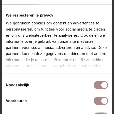
verjongde blad met afgeronde hoeken. Bijzonder om te
zien en prachtig uitgevoerd.
We respecteren je privacy
De Olger kruk heeft een rank voorkomen, maar staat met
We gebruiken cookies om content en advertenties te
zijn poten stevig op de grond. De kruk past bij de
personaliseren, om functies voor social media te bieden
Scandinavische interieurstijl, maar laat zich ook goed
en om ons websiteverkeer te analyseren. Ook delen we
combineren met andere stijlen. Haal naast de kruk ook de
informatie over je gebruik van onze site met onze
Olger tafel en eettafelbank in huis en maak je interieur
partners voor social media, adverteren en analyse. Deze
compleet.
partners kunnen deze gegevens combineren met andere
KENMERKEN
informatie die je aan ze heeft verstrekt of die ze hebben
verzameld op basis van jouw gebruik van hun services.
VERPAKKING & MONTAGE
KLEURSTAAL BESTELLEN
Toestemmingsselectie
Noodzakelijk
ZAKELIJK
Voorkeuren
MISSCHIEN VIND JE DIT