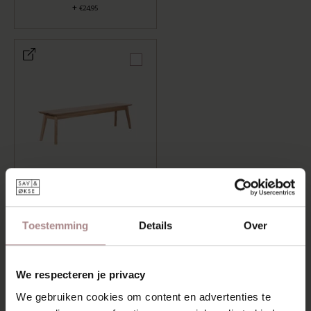
+
€24,95
HOUTEN EETTAFELBANK
GUNNI
+
€449,00
Toestemming
Details
Over
LENGTE: 120 CM, AFWERKING: GEOLIED
We respecteren je privacy
TOEVOEGEN AAN WINKELWAGEN
We gebruiken cookies om content en advertenties te