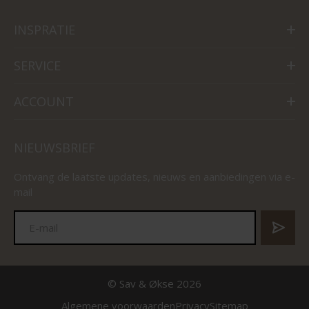
INSPRATIE
SERVICE
ACCOUNT
NIEUWSBRIEF
Ontvang de laatste updates, nieuws en aanbiedingen via e-
mail
© Sav & Økse 2026
Algemene voorwaarden
Privacy
Sitemap