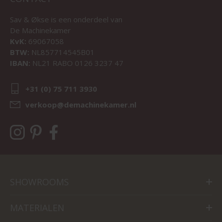
Sav & Økse is een onderdeel van
De Machinekamer
KvK:
69067058
BTW:
NL857714545B01
IBAN:
NL21 RABO 0126 3237 47
+31 (0) 75 711 3930
verkoop@demachinekamer.nl
SHOWROOMS
MATERIALEN