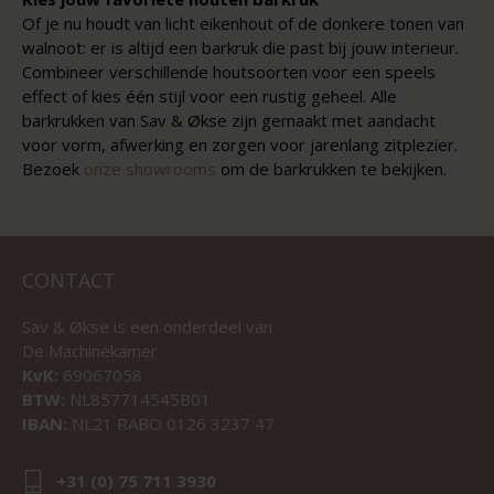
Of je nu houdt van licht eikenhout of de donkere tonen van
walnoot: er is altijd een barkruk die past bij jouw interieur.
Combineer verschillende houtsoorten voor een speels
effect of kies één stijl voor een rustig geheel. Alle
barkrukken van Sav & Økse zijn gemaakt met aandacht
voor vorm, afwerking en zorgen voor jarenlang zitplezier.
Bezoek
onze showrooms
om de barkrukken te bekijken.
CONTACT
Sav & Økse is een onderdeel van
De Machinekamer
KvK:
69067058
BTW:
NL857714545B01
IBAN:
NL21 RABO 0126 3237 47
+31 (0) 75 711 3930