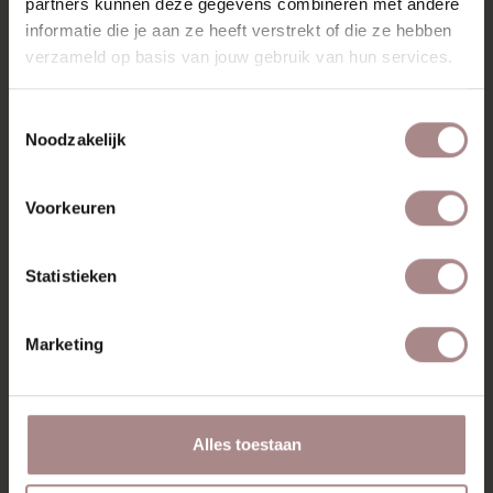
partners kunnen deze gegevens combineren met andere
VANAF
€ 199,00
informatie die je aan ze heeft verstrekt of die ze hebben
verzameld op basis van jouw gebruik van hun services.
Toestemmingsselectie
Noodzakelijk
Voorkeuren
Statistieken
Marketing
Alles toestaan