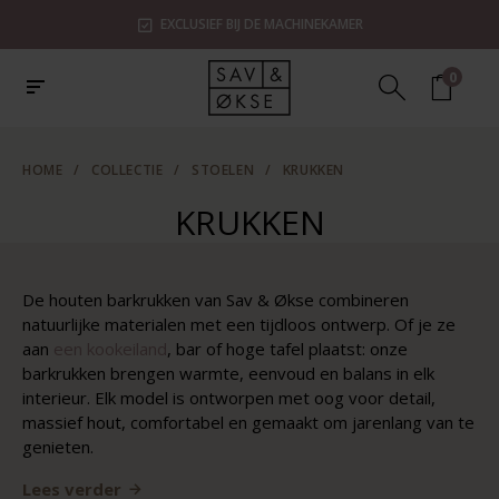
EXCLUSIEF BIJ DE MACHINEKAMER
0
HOME
/
COLLECTIE
/
STOELEN
/
KRUKKEN
KRUKKEN
De houten barkrukken van Sav & Økse combineren
natuurlijke materialen met een tijdloos ontwerp. Of je ze
aan
een kookeiland
, bar of hoge tafel plaatst: onze
barkrukken brengen warmte, eenvoud en balans in elk
interieur. Elk model is ontworpen met oog voor detail,
massief hout, comfortabel en gemaakt om jarenlang van te
genieten
.
Lees verder