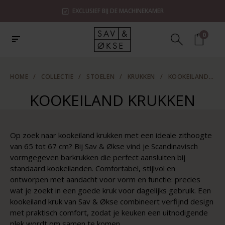
EXCLUSIEF BIJ DE MACHINEKAMER
0
HOME
/
COLLECTIE
/
STOELEN
/
KRUKKEN
/
KOOKEILAND KRUKKEN
KOOKEILAND KRUKKEN
Op zoek naar kookeiland krukken met een ideale zithoogte
van 65 tot 67 cm? Bij Sav & Økse vind je Scandinavisch
vormgegeven barkrukken die perfect aansluiten bij
standaard kookeilanden. Comfortabel, stijlvol en
ontworpen met aandacht voor vorm en functie: precies
wat je zoekt in een goede kruk voor dagelijks gebruik. Een
kookeiland kruk van Sav & Økse combineert verfijnd design
met praktisch comfort, zodat je keuken een uitnodigende
plek wordt om samen te komen.