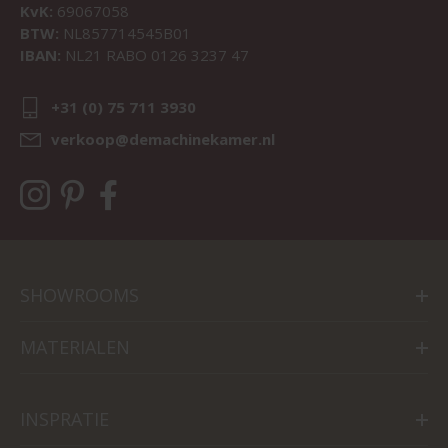
KvK:
69067058
BTW:
NL857714545B01
IBAN:
NL21 RABO 0126 3237 47
+31 (0) 75 711 3930
verkoop@demachinekamer.nl
SHOWROOMS
MATERIALEN
INSPRATIE