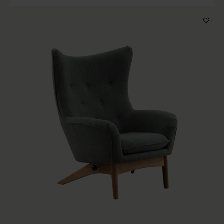
Producttype
Kenmerken
Houtkleur
Kleur bekleding
Prijs
Op voorraad