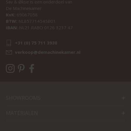
Sav & Økse is een onderdeel van
De Machinekamer
KvK:
69067058
BTW:
NL857714545B01
IBAN:
NL21 RABO 0126 3237 47
+31 (0) 75 711 3930
verkoop@demachinekamer.nl
SHOWROOMS
MATERIALEN