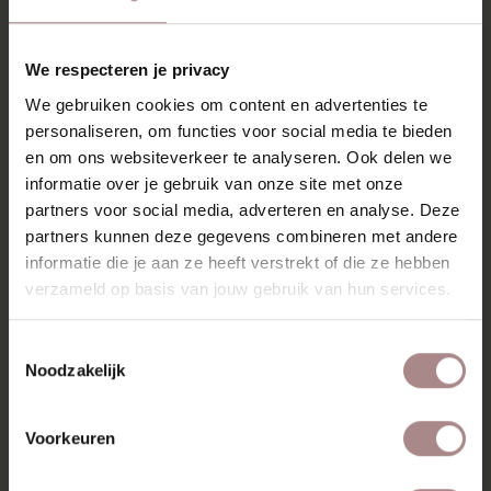
helemaal aan onze hedendaagse comfortwensen. Kom je
proefzitten?
We respecteren je privacy
Bekleed met zachte Gear stof, verkrijgbaar in vier stijlvolle
kleuren, voegt Henry moeiteloos warmte en karakter toe
We gebruiken cookies om content en advertenties te
aan elk interieur. Het elegante eikenhouten frame en de
personaliseren, om functies voor social media te bieden
verfijnde afwerking maken deze fauteuil tot een tijdloos
en om ons websiteverkeer te analyseren. Ook delen we
designstuk.
informatie over je gebruik van onze site met onze
partners voor social media, adverteren en analyse. Deze
KENMERKEN
partners kunnen deze gegevens combineren met andere
VERPAKKING EN MONTAGE
informatie die je aan ze heeft verstrekt of die ze hebben
verzameld op basis van jouw gebruik van hun services.
GARANTIE
AFMETINGEN
Toestemmingsselectie
Noodzakelijk
ZAKELIJK
Voorkeuren