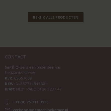
BEKIJK ALLE PRODUCTEN
CONTACT
Sav & Økse is een onderdeel van
De Machinekamer
KvK:
69067058
BTW:
NL857714545B01
IBAN:
NL21 RABO 0126 3237 47
+31 (0) 75 711 3930
verkoop@demachinekamer.nl