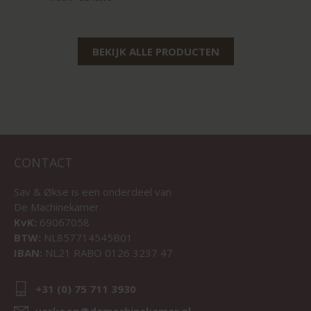
BEKIJK ALLE PRODUCTEN
CONTACT
Sav & Økse is een onderdeel van
De Machinekamer
KvK:
69067058
BTW:
NL857714545B01
IBAN:
NL21 RABO 0126 3237 47
+31 (0) 75 711 3930
verkoop@demachinekamer.nl