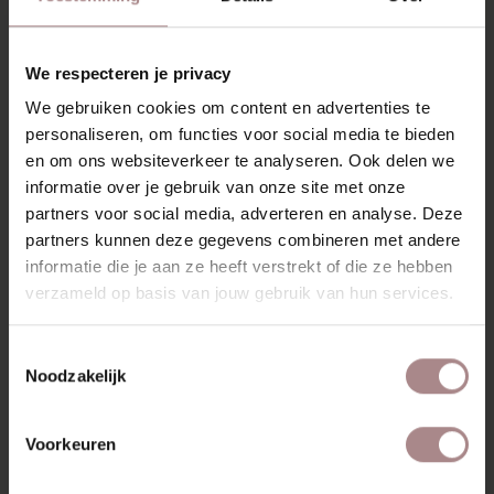
de stoel. En zo creëer je met deze comfortabele
designstoel in je eigen woonkamer een kalme, knusse plek
om lekker in weg te dromen.
We respecteren je privacy
Met de zachte Gear stof, verkrijgbaar in vier stijlvolle
We gebruiken cookies om content en advertenties te
kleuren, past Walter perfect in elk interieur. Het ranke
personaliseren, om functies voor social media te bieden
eikenhouten frame en de subtiele details geven deze
en om ons websiteverkeer te analyseren. Ook delen we
fauteuil een tijdloze uitstraling. Fauteuil Walter is de
informatie over je gebruik van onze site met onze
perfecte keuze voor wie houdt van comfort met een
partners voor social media, adverteren en analyse. Deze
verfijnde uitstraling.
partners kunnen deze gegevens combineren met andere
informatie die je aan ze heeft verstrekt of die ze hebben
KENMERKEN
verzameld op basis van jouw gebruik van hun services.
GARANTIE
AFMETINGEN
Toestemmingsselectie
Noodzakelijk
ZAKELIJK
Voorkeuren