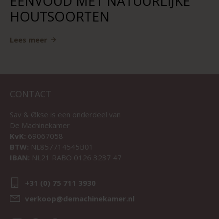
EENVOUD MET NATUURLIJKE
HOUTSOORTEN
Lees meer
CONTACT
Sav & Økse is een onderdeel van
De Machinekamer
KvK:
69067058
BTW:
NL857714545B01
IBAN:
NL21 RABO 0126 3237 47
+31 (0) 75 711 3930
verkoop@demachinekamer.nl