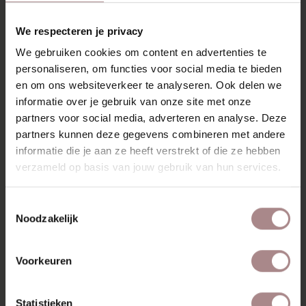
met de afmetingen van jouw kamer en jouw
persoonlijke voorkeuren, zodat je zeker weet dat de
We respecteren je privacy
bank perfect in jouw huis past. Zo creëer je een
We gebruiken cookies om content en advertenties te
persoonlijk, tijdloos meubelstuk dat jouw
personaliseren, om functies voor social media te bieden
Scandinavische interieur echt afmaakt.
en om ons websiteverkeer te analyseren. Ook delen we
informatie over je gebruik van onze site met onze
Ervaar het zelf
partners voor social media, adverteren en analyse. Deze
Ben je geïnspireerd geraakt door het tijdloze
partners kunnen deze gegevens combineren met andere
vakmanschap en de serene uitstraling van de
informatie die je aan ze heeft verstrekt of die ze hebben
Scandinavische bank? Kom langs in een van
onze
verzameld op basis van jouw gebruik van hun services.
showrooms
en ervaar zelf het comfort, de kwaliteit en
de mooie materiale van de Scandinavische meubels.
Toestemmingsselectie
Onze verkoopadviseurs helpen je graag om jouw
Noodzakelijk
ideale bank samen te stellen, precies afgestemd op
jouw wensen en interieur.
Voorkeuren
Liever thuis oriënteren? Neem alvast een kijkje op
onze website
en bestel eenvoudig de
gewenste
Statistieken