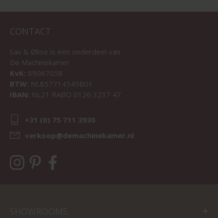
CONTACT
Sav & Økse is een onderdeel van
De Machinekamer
KvK:
69067058
BTW:
NL857714545B01
IBAN:
NL21 RABO 0126 3237 47
+31 (0) 75 711 3930
verkoop@demachinekamer.nl
SHOWROOMS