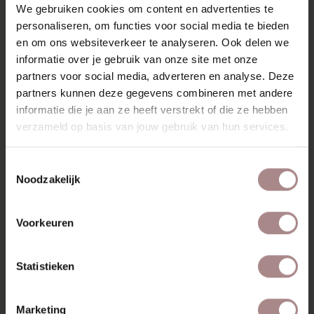
We gebruiken cookies om content en advertenties te
design.
personaliseren, om functies voor social media te bieden
Jarenlang zorgeloos genieten? Bestel de vlekken- en
en om ons websiteverkeer te analyseren. Ook delen we
constructieservice van Oranje Furniture Care (
All In House
informatie over je gebruik van onze site met onze
service
) bij je bank.
partners voor social media, adverteren en analyse. Deze
partners kunnen deze gegevens combineren met andere
MOGELIJKHEDEN
informatie die je aan ze heeft verstrekt of die ze hebben
SAV & ØKSE BANKEN COLLECTIE
verzameld op basis van jouw gebruik van hun services.
STOFSTALEN BESTELLEN
Toestemmingsselectie
Noodzakelijk
GARANTIE
VARIANTEN & ALGEMENE INFORMATIE
Voorkeuren
RECENT BEKEKEN
Statistieken
Marketing