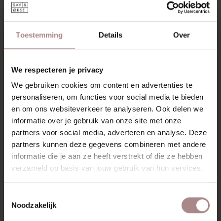
voor één tafeltje of ga voor een combinatie van meerdere
tafeltjes bij elkaar. Kies verschillende afmetingen of
tafeltjes in verschillende stijlen. De Tomrer tafeltjes zijn
Toestemming
Details
Over
verschillende van hoogte en kunnen zo doende over en
onder elkaar worden geplaatst. Dit geeft een speels effect
en met deze combinatie is makkelijk meer tafelruimte te
creëren.
We respecteren je privacy
We gebruiken cookies om content en advertenties te
Salontafel Tomrer is te koop in verschillende houtsoorten,
personaliseren, om functies voor social media te bieden
afwerkingen, kleuren Fenix en afmetingen. Bij een Fenix
tafelblad heeft het onderstel van de tafel altijd een
en om ons websiteverkeer te analyseren. Ook delen we
geoliede afwerking.
informatie over je gebruik van onze site met onze
partners voor social media, adverteren en analyse. Deze
KLEUREN FENIX
partners kunnen deze gegevens combineren met andere
informatie die je aan ze heeft verstrekt of die ze hebben
KENMERKEN
verzameld op basis van jouw gebruik van hun services.
VERPAKKING & MONTAGE
Toestemmingsselectie
KLEURSTAAL BESTELLEN
Noodzakelijk
AFMETINGEN & HANDLEIDING