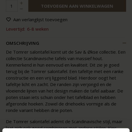
TOEVOEGEN AAN WINKELWAGEN
Aan verlanglijst toevoegen
Levertijd:
6-8 weken
OMSCHRIJVING
De Tomrer salontafel komt uit de Sav & Økse collectie. Een
collectie Scandinavische tafels van massief hout.
Kenmerkend in hun eenvoud en kwaliteit. Dit zie je goed
terug bij de Tomrer salontafel. Een tafeltje met een ranke
constructie en een vrij liggend blad. Hierdoor oogt het
tafeltje licht en zacht. De randen zijn verjongd en de
vloeiende lijnen van het design maken de tafel aaibaar. De
poten staan iets schuin onder het tafelblad en hebben
afgeronde hoeken. Zowel de driehoeks vormige als de
ronde variant hebben drie poten.
De Tomrer salontafel ademt de Scandinavische stijl, maar
laat zich ook goed combineren met andere stijlen. Kies