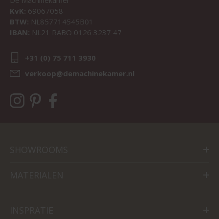
KvK:
69067058
BTW:
NL857714545B01
IBAN:
NL21 RABO 0126 3237 47
+31 (0) 75 711 3930
verkoop@demachinekamer.nl
SHOWROOMS
MATERIALEN
INSPRATIE