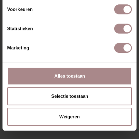
Voorkeuren
ZAKELIJK
Statistieken
MISSCHIEN VIND JE DIT
OOK MOOI
Marketing
Alles toestaan
Selectie toestaan
Weigeren