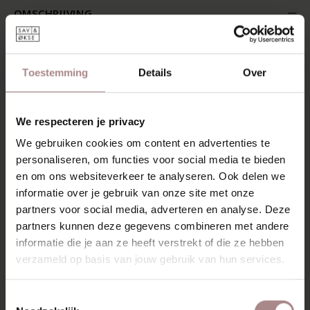
OMSCHRIJVING
De Tomrer is een massief houten tafel in de Deense stijl
van de jaren ’60. Een retro tafel met een frisse uitstraling.
De combinatie van de ranke constructie met het slanke
Toestemming
Details
Over
blad geeft deze eettafel een licht en zachte uitstraling. Het
tafelblad is aan de kopse kant rond en is aan de randen
verjongd. De tafelpoten staan iets schuin onder het blad
We respecteren je privacy
en hebben afgeronde hoeken. Geen scherpe randen of
hoeken aan deze tafel.
We gebruiken cookies om content en advertenties te
personaliseren, om functies voor social media te bieden
De Tomrer heeft een rank voorkomen, maar kan heel wat
en om ons websiteverkeer te analyseren. Ook delen we
hebben. Voor de stevigheid zijn er metalen dwarsliggers in
informatie over je gebruik van onze site met onze
het onderblad gefreesd. Om de vlakte in lengte richting te
partners voor social media, adverteren en analyse. Deze
borgen, zit er een spanningsregulator onder de tafel om
partners kunnen deze gegevens combineren met andere
doorbuigen te voorkomen. Constructief is alles op een
fraaie manier weggewerkt.
informatie die je aan ze heeft verstrekt of die ze hebben
verzameld op basis van jouw gebruik van hun services.
KENMERKEN
VERPAKKING & MONTAGE
Toestemmingsselectie