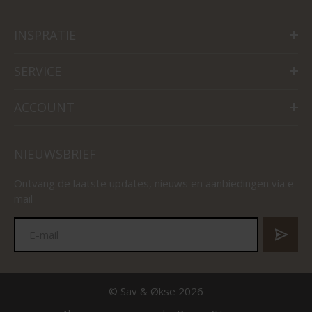
INSPRATIE
SERVICE
ACCOUNT
NIEUWSBRIEF
Ontvang de laatste updates, nieuws en aanbiedingen via e-
mail
© Sav & Økse 2026