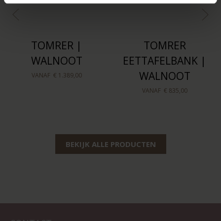
TOMRER |
TOMRER
WALNOOT
EETTAFELBANK |
WALNOOT
VANAF
€ 1.389,00
VANAF
€ 835,00
BEKIJK ALLE PRODUCTEN