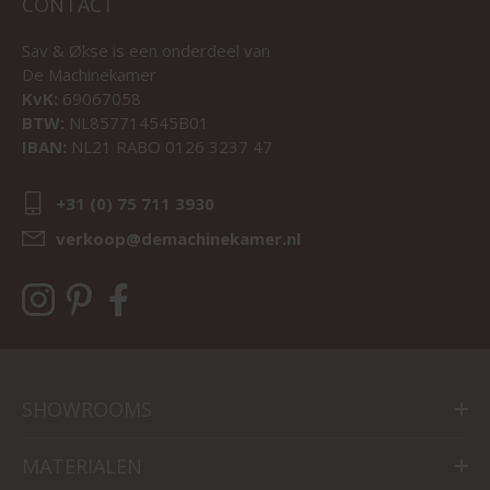
CONTACT
Sav & Økse is een onderdeel van
De Machinekamer
KvK:
69067058
BTW:
NL857714545B01
IBAN:
NL21 RABO 0126 3237 47
+31 (0) 75 711 3930
verkoop@demachinekamer.nl
SHOWROOMS
MATERIALEN