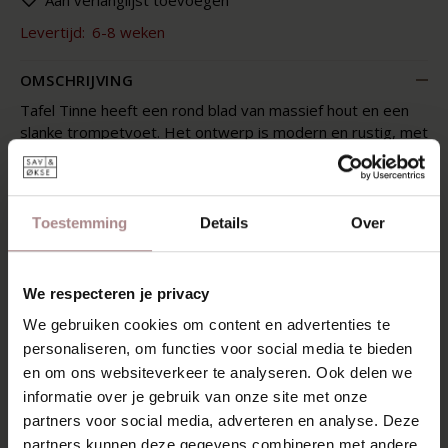
Aan verlanglijst toevoegen
Levertijd:
6-8 weken
OMSCHRIJVING
Tafel Tinne heeft een rond blad van massief hout en een
slanke trompetvoet. Het ontwerp is modern en rustig, met
sterke materialen en een stabiele basis. Het houten blad
geeft de tafel een warme uitstraling. De poot is leverbaar
in twee kleuren, zodat je de tafel goed kunt laten
aansluiten op je interieur.
Toestemming
Details
Over
Het blad is verkrijgbaar in diameters van 110 tot 130 cm.
Dit geeft genoeg ruimte om aan te eten, te werken of
We respecteren je privacy
samen te zitten.
We gebruiken cookies om content en advertenties te
KENMERKEN
personaliseren, om functies voor social media te bieden
en om ons websiteverkeer te analyseren. Ook delen we
VERPAKKING & MONTAGE
informatie over je gebruik van onze site met onze
ZAKELIJK
partners voor social media, adverteren en analyse. Deze
partners kunnen deze gegevens combineren met andere