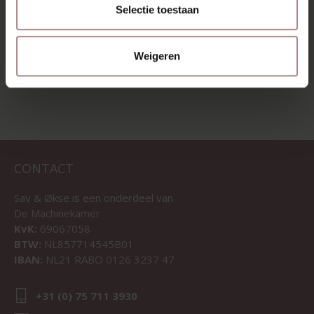
VANAF
€ 1.569,00
Selectie toestaan
BEKIJK ALLE PRODUCTEN
Weigeren
CONTACT
Sav & Økse is een onderdeel van
De Machinekamer
KvK:
69067058
BTW:
NL857714545B01
IBAN:
NL21 RABO 0126 3237 47
+31 (0) 75 711 3930