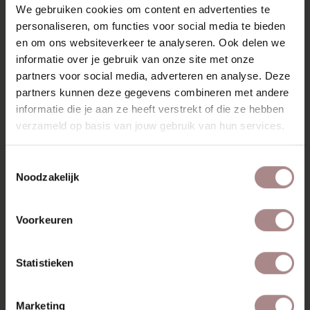
Tempelman kasten geldt: het overbodige is weggelaten,
We gebruiken cookies om content en advertenties te
het ontwerp draait om pure lijnvorming.
personaliseren, om functies voor social media te bieden
en om ons websiteverkeer te analyseren. Ook delen we
KENMERKEN
informatie over je gebruik van onze site met onze
partners voor social media, adverteren en analyse. Deze
VERPAKKING & MONTAGE
partners kunnen deze gegevens combineren met andere
AFMETINGEN & FOLDER
informatie die je aan ze heeft verstrekt of die ze hebben
verzameld op basis van jouw gebruik van hun services.
ZAKELIJK
Toestemmingsselectie
Noodzakelijk
MISSCHIEN VIND JE DIT
OOK MOOI
Voorkeuren
Statistieken
Marketing