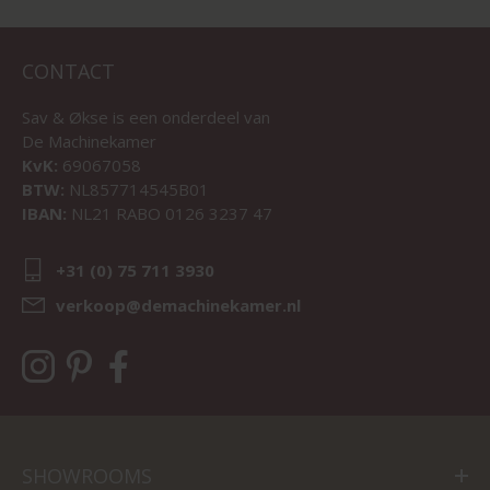
CONTACT
Sav & Økse is een onderdeel van
De Machinekamer
KvK:
69067058
BTW:
NL857714545B01
IBAN:
NL21 RABO 0126 3237 47
+31 (0) 75 711 3930
verkoop@demachinekamer.nl
SHOWROOMS