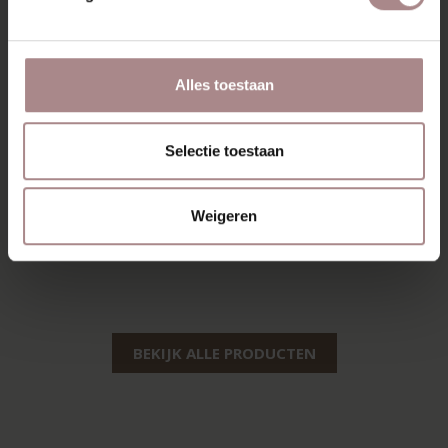
Alles toestaan
Selectie toestaan
OLGER KAST |
RIKKE HIGHBOARD
EIKEN
2-DEURS | EIKEN
Weigeren
VANAF
€ 1.355,00
VANAF
€ 1.799,00
BEKIJK ALLE PRODUCTEN