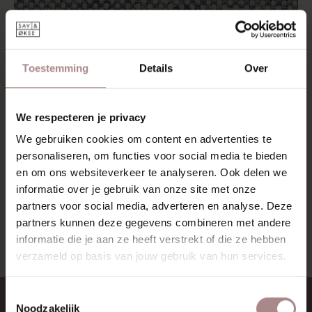
Toestemming
Details
Over
We respecteren je privacy
We gebruiken cookies om content en advertenties te
personaliseren, om functies voor social media te bieden
en om ons websiteverkeer te analyseren. Ook delen we
informatie over je gebruik van onze site met onze
STOFSTAAL NOVA LIGHT GREY
partners voor social media, adverteren en analyse. Deze
VANAF
€ 0,99
partners kunnen deze gegevens combineren met andere
informatie die je aan ze heeft verstrekt of die ze hebben
verzameld op basis van jouw gebruik van hun services.
Toestemmingsselectie
CONTACT
Noodzakelijk