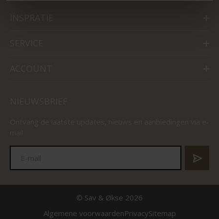
INSPRATIE
SERVICE
ACCOUNT
NIEUWSBRIEF
Ontvang de laatste updates, nieuws en aanbiedingen via e-
mail
© Sav & Økse 2026
Algemene voorwaarden
Privacy
Sitemap