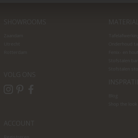
SHOWROOMS
MATERIA
Zaandam
Tafelafwerki
Utrecht
Onderhoud ta
Rotterdam
Fenix- en hou
Stofstalen ba
Stofstalen st
VOLG ONS
INSPRATI
Blog
Shop the look
ACCOUNT
Registreren