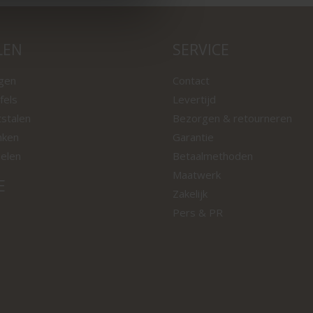
LEN
SERVICE
ngen
Contact
fels
Levertijd
tstalen
Bezorgen & retourneren
nken
Garantie
oelen
Betaalmethoden
Maatwerk
E
Zakelijk
Pers & PR