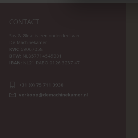
CONTACT
Sav & Økse is een onderdeel van
De Machinekamer
KvK:
69067058
BTW:
NL857714545B01
IBAN:
NL21 RABO 0126 3237 47
+31 (0) 75 711 3930
verkoop@demachinekamer.nl