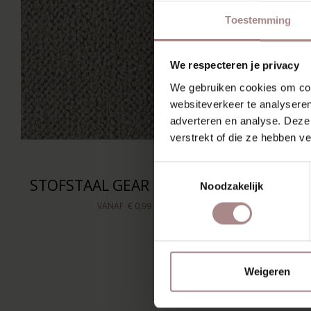
Toestemming
We respecteren je privacy
We gebruiken cookies om cont
websiteverkeer te analyseren
adverteren en analyse. Deze
verstrekt of die ze hebben v
Toestemmingsselectie
STOFSTAAL GEAR HERB 214
STOFS
Noodzakelijk
VANAF
€ 0,99
Weigeren