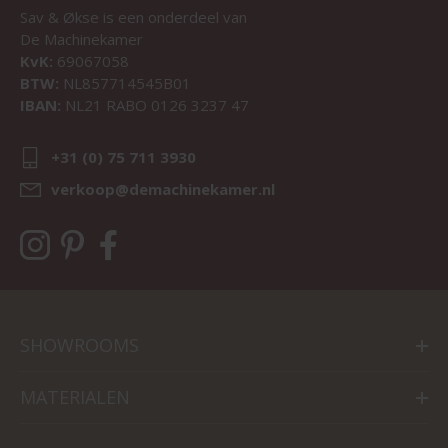
Sav & Økse is een onderdeel van
De Machinekamer
KvK:
69067058
BTW:
NL857714545B01
IBAN:
NL21 RABO 0126 3237 47
+31 (0) 75 711 3930
verkoop@demachinekamer.nl
SHOWROOMS
MATERIALEN