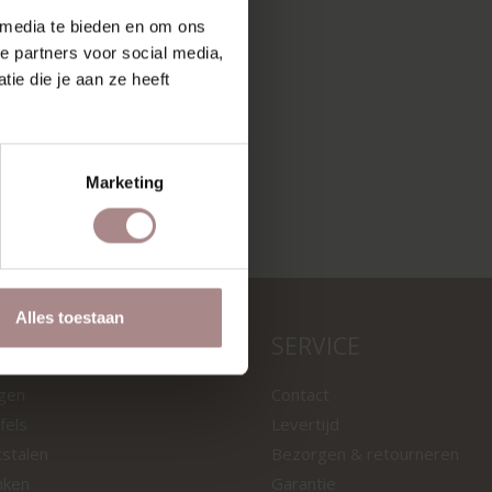
 media te bieden en om ons
e partners voor social media,
ie die je aan ze heeft
Marketing
Alles toestaan
LEN
SERVICE
ngen
Contact
fels
Levertijd
tstalen
Bezorgen & retourneren
nken
Garantie