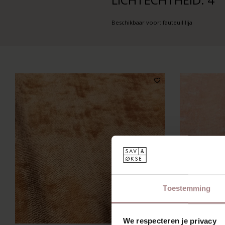
Beschikbaar voor: fauteuil Ilja
Toestemming
We respecteren je privacy