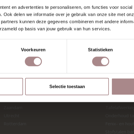
ent en advertenties te personaliseren, om functies voor social
. Ook delen we informatie over je gebruik van onze site met onz
AL WILDFLOWER 08 |
 partners kunnen deze gegevens combineren met andere informat
DUSTY PINK
erzameld op basis van jouw gebruik van hun services.
VANAF
€ 0,99
Voorkeuren
Statistieken
Selectie toestaan
SHOWROOMS
MATERIA
Zaandam
Tafelafwerki
Utrecht
Onderhoud ta
Rotterdam
Fenix- en hou
Stofstalen ba