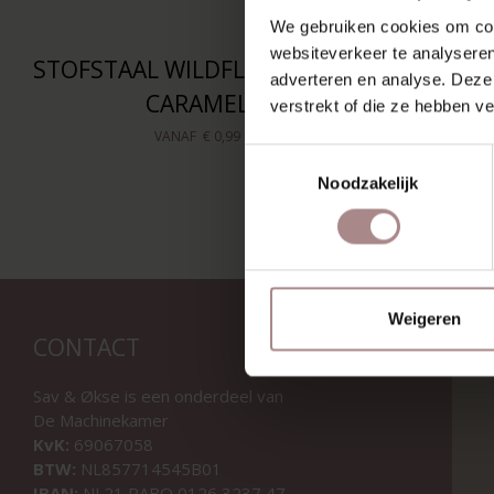
We gebruiken cookies om cont
websiteverkeer te analyseren
STOFSTAAL WILDFLOWER 04 |
STOFSTA
adverteren en analyse. Deze
CARAMEL
verstrekt of die ze hebben v
VANAF
€ 0,99
Toestemmingsselectie
Noodzakelijk
Weigeren
CONTACT
Sav & Økse is een onderdeel van
De Machinekamer
KvK:
69067058
BTW:
NL857714545B01
IBAN:
NL21 RABO 0126 3237 47