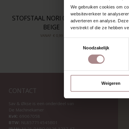
We gebruiken cookies om cont
websiteverkeer te analyseren
STOFSTAAL NORI 03 | GREY
STOF
adverteren en analyse. Deze
BEIGE
verstrekt of die ze hebben v
VANAF
€ 0,99
Toestemmingsselectie
Noodzakelijk
Weigeren
CONTACT
Sav & Økse is een onderdeel van
De Machinekamer
KvK:
69067058
BTW:
NL857714545B01
IBAN:
NL21 RABO 0126 3237 47