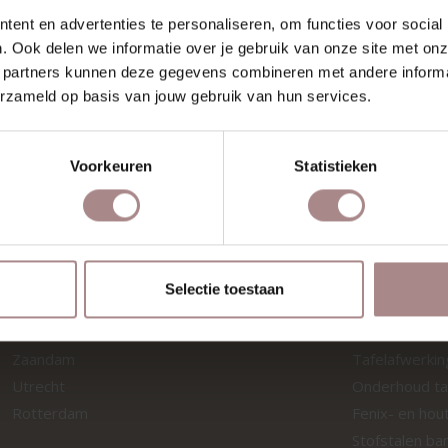
ent en advertenties te personaliseren, om functies voor social
. Ook delen we informatie over je gebruik van onze site met onz
STAAL NORI 01 |
 partners kunnen deze gegevens combineren met andere informat
NATURE
erzameld op basis van jouw gebruik van hun services.
VANAF
€ 0,99
Voorkeuren
Statistieken
Selectie toestaan
SHOWROOMS
MATERIA
Zaandam
Tafelafwerki
Utrecht
Onderhoud ta
Rotterdam
Fenix- en hou
Stofstalen ba