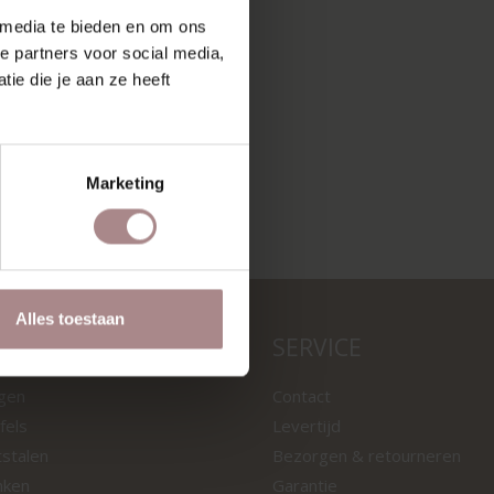
 media te bieden en om ons
e partners voor social media,
ie die je aan ze heeft
Marketing
Alles toestaan
LEN
SERVICE
ngen
Contact
fels
Levertijd
tstalen
Bezorgen & retourneren
nken
Garantie