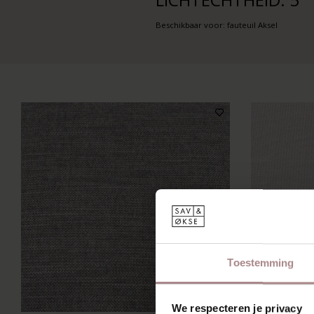
Beschikbaar voor: fauteuil Aksel
Toestemming
We respecteren je privacy