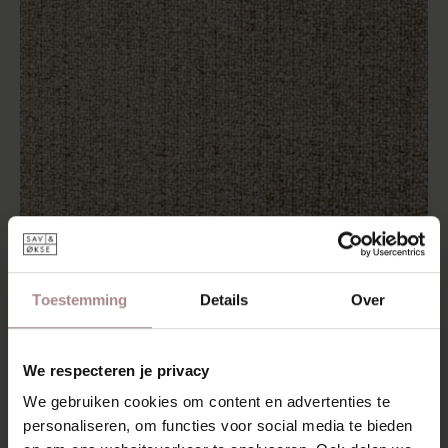
Toestemming
Details
Over
STOFSTAAL MEMBER 109 | DESERT
VANAF
€ 0,99
We respecteren je privacy
We gebruiken cookies om content en advertenties te
personaliseren, om functies voor social media te bieden