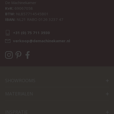
De Machinekamer
KvK:
69067058
BTW:
NL857714545B01
IBAN:
NL21 RABO 0126 3237 47
+31 (0) 75 711 3930
verkoop@demachinekamer.nl
SHOWROOMS
MATERIALEN
INSPRATIE