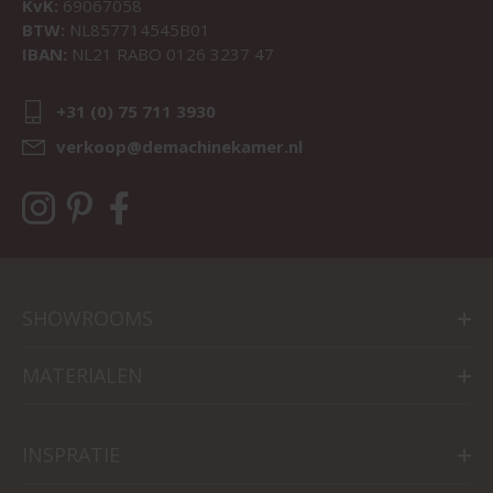
KvK:
69067058
BTW:
NL857714545B01
IBAN:
NL21 RABO 0126 3237 47
+31 (0) 75 711 3930
verkoop@demachinekamer.nl
SHOWROOMS
MATERIALEN
INSPRATIE