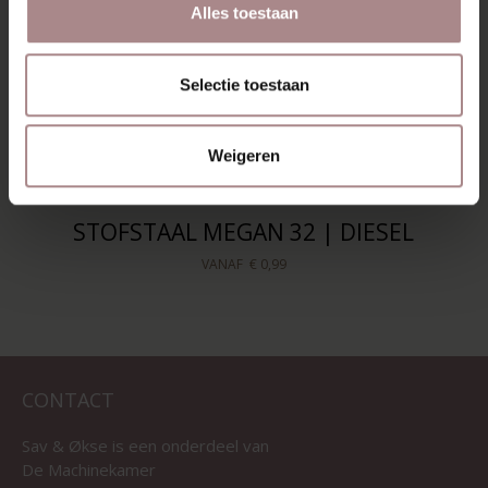
Alles toestaan
Selectie toestaan
Weigeren
STOFSTAAL MEGAN 32 | DIESEL
VANAF
€ 0,99
CONTACT
Sav & Økse is een onderdeel van
De Machinekamer