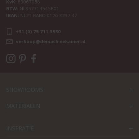
KvK:
69067058
BTW:
NL857714545B01
IBAN:
NL21 RABO 0126 3237 47
+31 (0) 75 711 3930
verkoop@demachinekamer.nl
SHOWROOMS
MATERIALEN
INSPRATIE