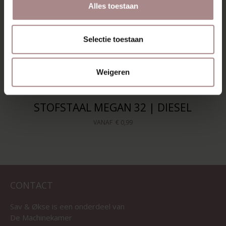
Alles toestaan
Selectie toestaan
Weigeren
STOFSTAAL MEGAN 32 | DIESEL
VANAF
€ 0,99
CONTACT
Sav & Økse is een onderdeel van
De Machinekamer