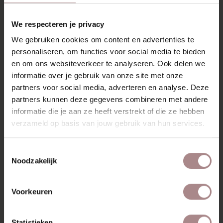
RECENT BEKEKEN
We respecteren je privacy
We gebruiken cookies om content en advertenties te
personaliseren, om functies voor social media te bieden
en om ons websiteverkeer te analyseren. Ook delen we
informatie over je gebruik van onze site met onze
partners voor social media, adverteren en analyse. Deze
partners kunnen deze gegevens combineren met andere
informatie die je aan ze heeft verstrekt of die ze hebben
verzameld op basis van jouw gebruik van hun services.
Toestemmingsselectie
STOFSTAAL
Noodzakelijk
SPIDER NATURAL
01
Voorkeuren
VANAF
€ 0,99
Statistieken