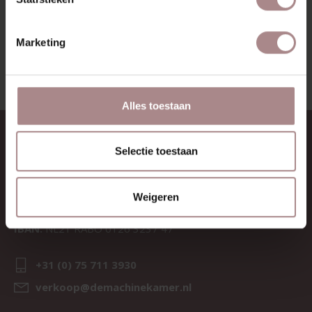
BEKIJK ALLE PRODUCTEN
Marketing
Alles toestaan
CONTACT
Selectie toestaan
Sav & Økse is een onderdeel van
De Machinekamer
Weigeren
KvK:
69067058
BTW:
NL857714545B01
IBAN:
NL21 RABO 0126 3237 47
+31 (0) 75 711 3930
verkoop@demachinekamer.nl