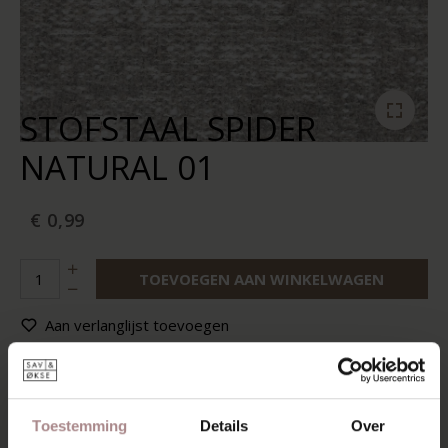
STOFSTAAL SPIDER
NATURAL 01
€ 0,99
TOEVOEGEN AAN WINKELWAGEN
Aan verlanglijst toevoegen
Op voorraad:
10+
Levertijd:
2-5 werkdagen
Toestemming
Details
Over