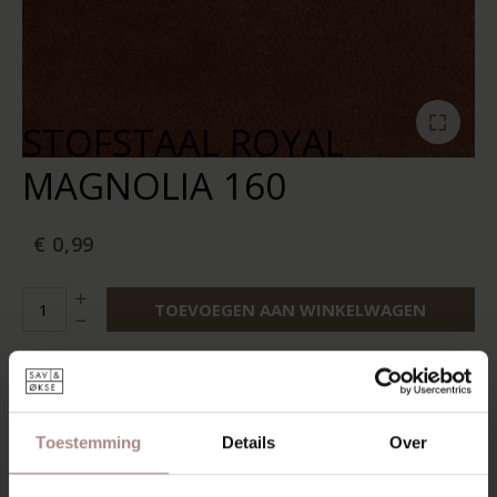
STOFSTAAL ROYAL
MAGNOLIA 160
€ 0,99
TOEVOEGEN AAN WINKELWAGEN
Aan verlanglijst toevoegen
Levertijd:
2-4 weken
Toestemming
Details
Over
RECENT BEKEKEN