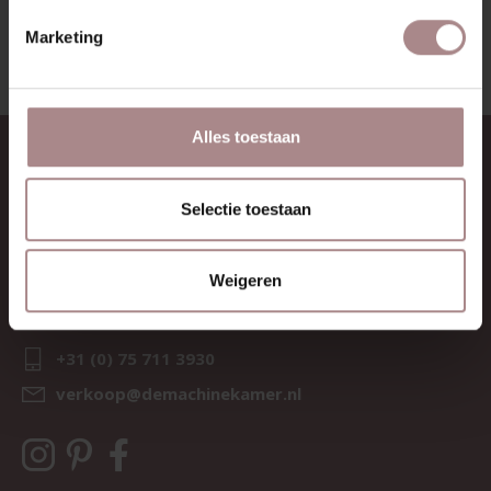
Marketing
Alles toestaan
CONTACT
Sav & Økse is een onderdeel van
Selectie toestaan
De Machinekamer
KvK:
69067058
BTW:
NL857714545B01
Weigeren
IBAN:
NL21 RABO 0126 3237 47
+31 (0) 75 711 3930
verkoop@demachinekamer.nl