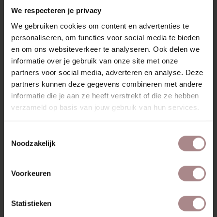
We respecteren je privacy
We gebruiken cookies om content en advertenties te
personaliseren, om functies voor social media te bieden
en om ons websiteverkeer te analyseren. Ook delen we
informatie over je gebruik van onze site met onze
partners voor social media, adverteren en analyse. Deze
partners kunnen deze gegevens combineren met andere
informatie die je aan ze heeft verstrekt of die ze hebben
verzameld op basis van jouw gebruik van hun services.
Toestemmingsselectie
STOFSTAAL ROYAL
Noodzakelijk
MAGNOLIA 160
VANAF
€ 0,99
Voorkeuren
Statistieken
BEKIJK ALLE PRODUCTEN