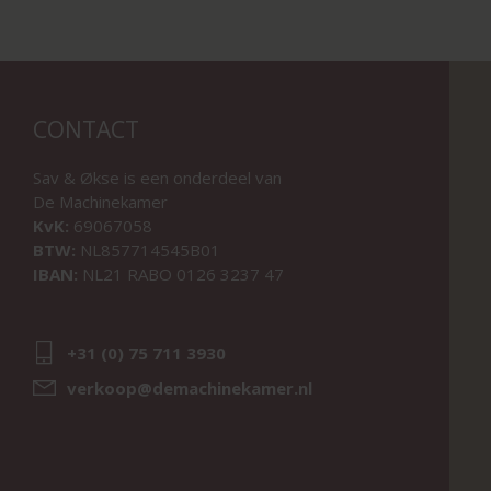
CONTACT
Sav & Økse is een onderdeel van
De Machinekamer
KvK:
69067058
BTW:
NL857714545B01
IBAN:
NL21 RABO 0126 3237 47
+31 (0) 75 711 3930
verkoop@demachinekamer.nl