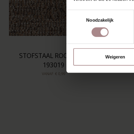
Toestemmingsselectie
Noodzakelijk
STOFSTAAL ROOTS 140
Weigeren
193019
VANAF
€ 0,99