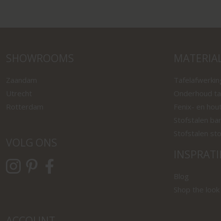
SHOWROOMS
MATERIA
Zaandam
Tafelafwerki
Utrecht
Onderhoud ta
Rotterdam
Fenix- en hou
Stofstalen ba
Stofstalen st
VOLG ONS
INSPRATI
Blog
Shop the look
ACCOUNT