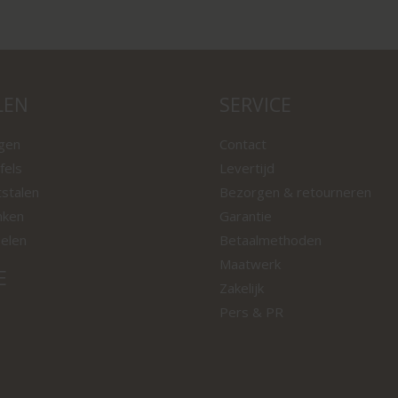
LEN
SERVICE
ngen
Contact
fels
Levertijd
tstalen
Bezorgen & retourneren
nken
Garantie
oelen
Betaalmethoden
Maatwerk
E
Zakelijk
Pers & PR