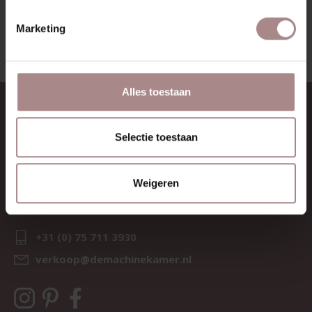
Marketing
Alles toestaan
CONTACT
Selectie toestaan
Sav & Økse is een onderdeel van
De Machinekamer
KvK:
69067058
Weigeren
BTW:
NL857714545B01
IBAN:
NL21 RABO 0126 3237 47
+31 (0) 75 711 3930
verkoop@demachinekamer.nl