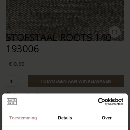
STOFSTAAL ROOTS 140
193006
€ 0,99
TOEVOEGEN AAN WINKELWAGEN
Aan verlanglijst toevoegen
Op voorraad:
10+
Levertijd:
2-5 werkdagen
Toestemming
Details
Over