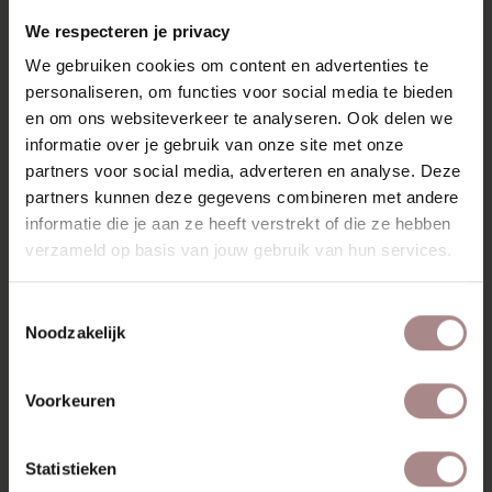
RECENT BEKEKEN
We respecteren je privacy
We gebruiken cookies om content en advertenties te
personaliseren, om functies voor social media te bieden
en om ons websiteverkeer te analyseren. Ook delen we
informatie over je gebruik van onze site met onze
partners voor social media, adverteren en analyse. Deze
partners kunnen deze gegevens combineren met andere
informatie die je aan ze heeft verstrekt of die ze hebben
verzameld op basis van jouw gebruik van hun services.
Toestemmingsselectie
Noodzakelijk
STOFSTAAL ROOTS
140 193006
Voorkeuren
VANAF
€ 0,99
Statistieken
BEKIJK ALLE PRODUCTEN