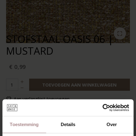
STOFSTAAL OASIS 06 |
MUSTARD
€ 0,99
TOEVOEGEN AAN WINKELWAGEN
Aan verlanglijst toevoegen
Op voorraad:
5
Levertijd:
2-5 werkdagen
Toestemming
Details
Over