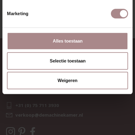
BEKIJK ALLE PRODUCTEN
Marketing
Alles toestaan
CONTACT
Selectie toestaan
Sav & Økse is een onderdeel van
De Machinekamer
KvK:
69067058
Weigeren
BTW:
NL857714545B01
IBAN:
NL21 RABO 0126 3237 47
+31 (0) 75 711 3930
verkoop@demachinekamer.nl