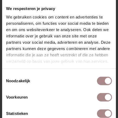
RECENT BEKEKEN
We respecteren je privacy
We gebruiken cookies om content en advertenties te
personaliseren, om functies voor social media te bieden
en om ons websiteverkeer te analyseren. Ook delen we
informatie over je gebruik van onze site met onze
partners voor social media, adverteren en analyse. Deze
partners kunnen deze gegevens combineren met andere
informatie die je aan ze heeft verstrekt of die ze hebben
verzameld op basis van jouw gebruik van hun services.
Toestemmingsselectie
Noodzakelijk
STOFSTAAL OASIS
06 | MUSTARD
Voorkeuren
VANAF
€ 0,99
Statistieken