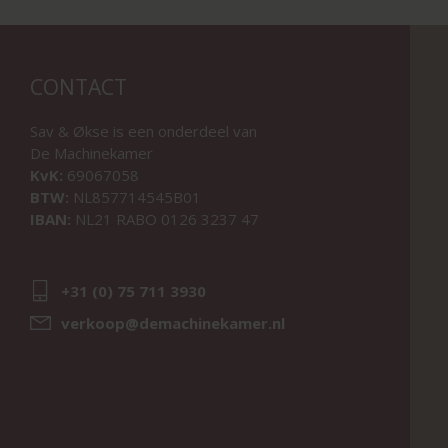
CONTACT
Sav & Økse is een onderdeel van
De Machinekamer
KvK:
69067058
BTW:
NL857714545B01
IBAN:
NL21 RABO 0126 3237 47
+31 (0) 75 711 3930
verkoop@demachinekamer.nl