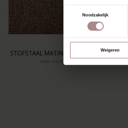
Toestemmingsselectie
Noodzakelijk
Weigeren
STOFSTAAL MATINO | HAZEL
VANAF
€ 0,99