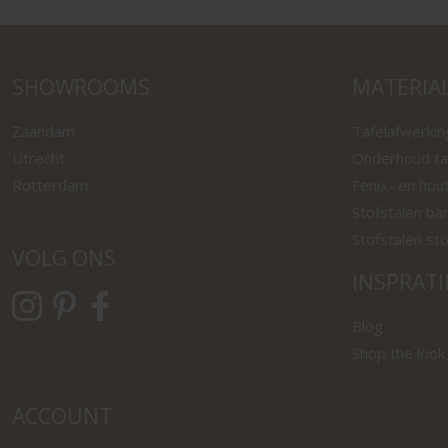
SHOWROOMS
MATERIA
Zaandam
Tafelafwerki
Utrecht
Onderhoud ta
Rotterdam
Fenix- en hou
Stofstalen ba
Stofstalen st
VOLG ONS
INSPRATI
Blog
Shop the look
ACCOUNT