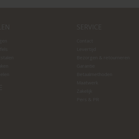
LEN
SERVICE
ngen
Contact
fels
Levertijd
tstalen
Bezorgen & retourneren
nken
Garantie
oelen
Betaalmethoden
Maatwerk
E
Zakelijk
Pers & PR