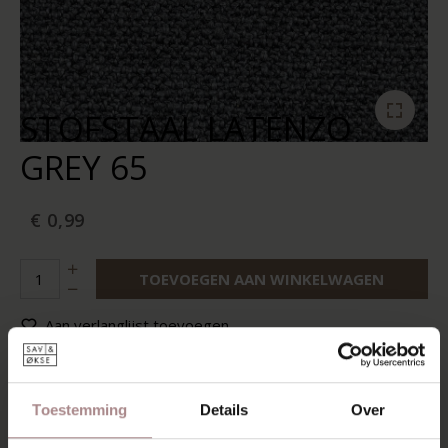
STOFSTAAL LATENZO
GREY 65
€ 0,99
TOEVOEGEN AAN WINKELWAGEN
Aan verlanglijst toevoegen
Op voorraad:
10+
Levertijd:
2-5 werkdagen
Toestemming
Details
Over