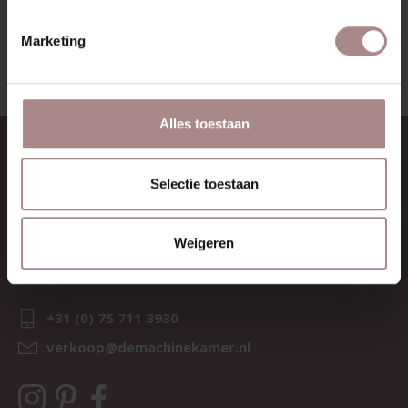
BEKIJK ALLE PRODUCTEN
Marketing
Alles toestaan
CONTACT
Selectie toestaan
Sav & Økse is een onderdeel van
De Machinekamer
KvK:
69067058
Weigeren
BTW:
NL857714545B01
IBAN:
NL21 RABO 0126 3237 47
+31 (0) 75 711 3930
verkoop@demachinekamer.nl