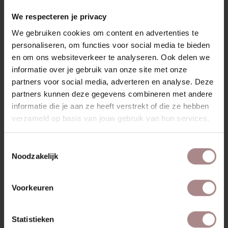
RECENT BEKEKEN
We respecteren je privacy
We gebruiken cookies om content en advertenties te
personaliseren, om functies voor social media te bieden
en om ons websiteverkeer te analyseren. Ook delen we
informatie over je gebruik van onze site met onze
partners voor social media, adverteren en analyse. Deze
partners kunnen deze gegevens combineren met andere
informatie die je aan ze heeft verstrekt of die ze hebben
verzameld op basis van jouw gebruik van hun services.
Toestemmingsselectie
Noodzakelijk
STOFSTAAL
LATENZO GREY 65
Voorkeuren
VANAF
€ 0,99
Statistieken