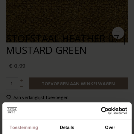
STOFSTAAL HEATHER 07 |
MUSTARD GREEN
€ 0,99
TOEVOEGEN AAN WINKELWAGEN
Aan verlanglijst toevoegen
Op voorraad:
10+
Levertijd:
2-5 werkdagen
Toestemming
Details
Over