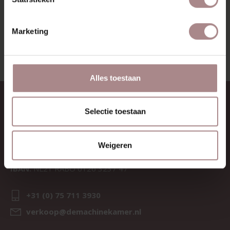
BEKIJK ALLE PRODUCTEN
Marketing
Alles toestaan
CONTACT
Selectie toestaan
Sav & Økse is een onderdeel van
De Machinekamer
Weigeren
KvK:
69067058
BTW:
NL857714545B01
IBAN:
NL21 RABO 0126 3237 47
+31 (0) 75 711 3930
verkoop@demachinekamer.nl