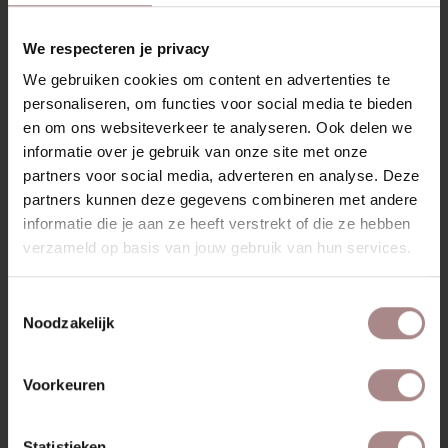
RECENT BEKEKEN
We respecteren je privacy
We gebruiken cookies om content en advertenties te
personaliseren, om functies voor social media te bieden
en om ons websiteverkeer te analyseren. Ook delen we
informatie over je gebruik van onze site met onze
partners voor social media, adverteren en analyse. Deze
partners kunnen deze gegevens combineren met andere
informatie die je aan ze heeft verstrekt of die ze hebben
verzameld op basis van jouw gebruik van hun services.
Toestemmingsselectie
STOFSTAAL
Noodzakelijk
HEATHER 07 |
MUSTARD GREEN
Voorkeuren
VANAF
€ 0,99
Statistieken