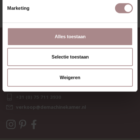
Marketing
Alles toestaan
CONTACT
Sav & Økse is een onderdeel van
Selectie toestaan
De Machinekamer
KvK:
69067058
BTW:
NL857714545B01
Weigeren
IBAN:
NL21 RABO 0126 3237 47
+31 (0) 75 711 3930
verkoop@demachinekamer.nl