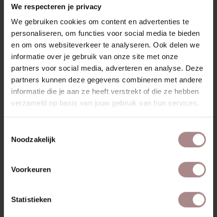
We respecteren je privacy
We gebruiken cookies om content en advertenties te
personaliseren, om functies voor social media te bieden
en om ons websiteverkeer te analyseren. Ook delen we
informatie over je gebruik van onze site met onze
partners voor social media, adverteren en analyse. Deze
partners kunnen deze gegevens combineren met andere
informatie die je aan ze heeft verstrekt of die ze hebben
verzameld op basis van jouw gebruik van hun services.
Toestemmingsselectie
STOFSTAAL GROVE
Noodzakelijk
CEDAR
VANAF
€ 0,99
Voorkeuren
Statistieken
BEKIJK ALLE PRODUCTEN