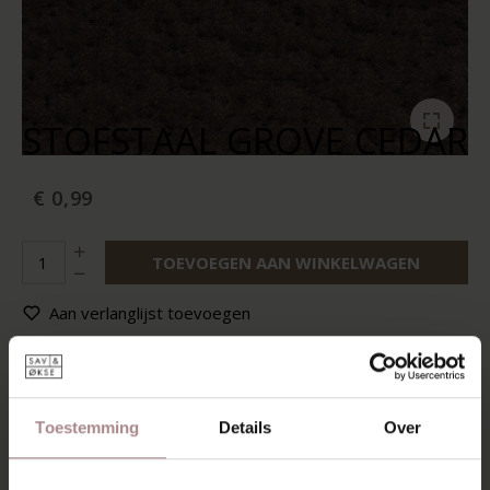
STOFSTAAL GROVE CEDAR
€ 0,99
TOEVOEGEN AAN WINKELWAGEN
Aan verlanglijst toevoegen
Op voorraad:
10+
Levertijd:
2-5 werkdagen
Toestemming
Details
Over
RECENT BEKEKEN