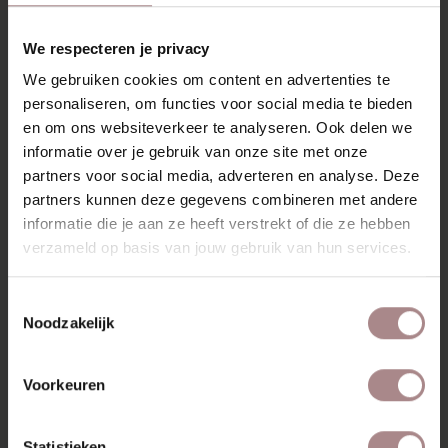
RECENT BEKEKEN
We respecteren je privacy
We gebruiken cookies om content en advertenties te
personaliseren, om functies voor social media te bieden
en om ons websiteverkeer te analyseren. Ook delen we
informatie over je gebruik van onze site met onze
partners voor social media, adverteren en analyse. Deze
partners kunnen deze gegevens combineren met andere
informatie die je aan ze heeft verstrekt of die ze hebben
verzameld op basis van jouw gebruik van hun services.
Toestemmingsselectie
STOFSTAAL
Noodzakelijk
BORMIO 1220 |
SOFT GREY
Voorkeuren
VANAF
€ 0,99
Statistieken