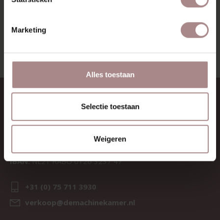
BEKIJK ALLE PRODUCTEN
Marketing
Alles toestaan
CONTACT
Selectie toestaan
Sav & Økse is een onderdeel van
De Machinekamer
Weigeren
KvK:
69067058
BTW:
NL857714545B01
IBAN:
NL21 RABO 0126 3237 47
+31 (0) 75 711 3930
verkoop@demachinekamer.nl