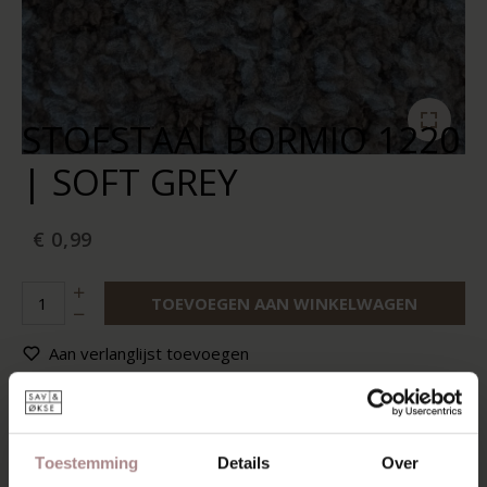
STOFSTAAL BORMIO 1220
| SOFT GREY
€ 0,99
TOEVOEGEN AAN WINKELWAGEN
Aan verlanglijst toevoegen
Op voorraad:
10+
Levertijd:
2-5 werkdagen
Toestemming
Details
Over