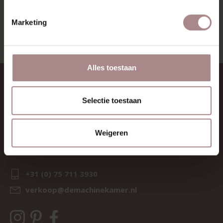
BEKIJK ALLE PRODUCTEN
Marketing
Alles toestaan
CONTACT
Selectie toestaan
Sav & Økse is een onderdeel van
De Machinekamer
KvK:
69067058
Weigeren
BTW:
NL857714545B01
IBAN:
NL21 RABO 0126 3237 47
+31 (0) 75 711 3930
verkoop@demachinekamer.nl