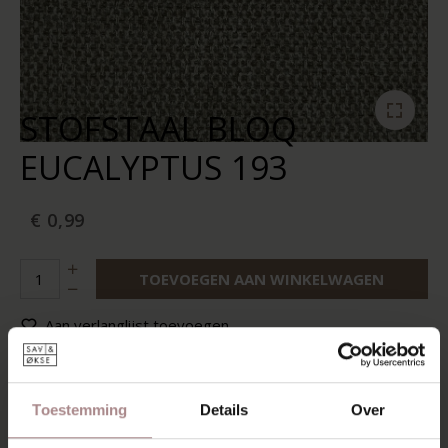
STOFSTAAL BLOQ
EUCALYPTUS 193
€ 0,99
TOEVOEGEN AAN WINKELWAGEN
Aan verlanglijst toevoegen
Op voorraad:
10+
Levertijd:
2-5 werkdagen
Toestemming
Details
Over