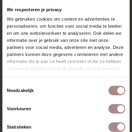
RECENT BEKEKEN
We respecteren je privacy
We gebruiken cookies om content en advertenties te
personaliseren, om functies voor social media te bieden
en om ons websiteverkeer te analyseren. Ook delen we
informatie over je gebruik van onze site met onze
partners voor social media, adverteren en analyse. Deze
partners kunnen deze gegevens combineren met andere
informatie die je aan ze heeft verstrekt of die ze hebben
verzameld op basis van jouw gebruik van hun services.
Toestemmingsselectie
Noodzakelijk
STOFSTAAL BLOQ
EUCALYPTUS 193
Voorkeuren
VANAF
€ 0,99
Statistieken