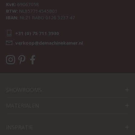
KvK:
69067058
BTW:
NL857714545B01
IBAN:
NL21 RABO 0126 3237 47
+31 (0) 75 711 3930
verkoop@demachinekamer.nl
SHOWROOMS
MATERIALEN
INSPRATIE