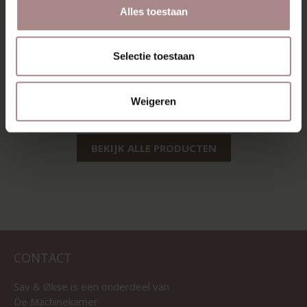
Alles toestaan
SILJA COUNTER
SINNI EIKEN |
Selectie toestaan
BARKRUK | ZWART
ZITTING SAND
VANAF
€ 129,00
VANAF
€ 209,00
Weigeren
BEKIJK ALLE PRODUCTEN
CONTACT
Sav & Økse is een onderdeel van
De Machinekamer