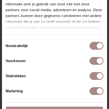
VERPAKKING & MONTAGE
informatie over je gebruik van onze site met onze
partners voor social media, adverteren en analyse. Deze
AFMETINGEN
partners kunnen deze gegevens combineren met andere
ZAKELIJK
informatie die je aan ze heeft verstrekt of die ze hebben
verzameld op basis van jouw gebruik van hun services.
MISSCHIEN VIND JE DIT
Toestemmingsselectie
Noodzakelijk
OOK MOOI
Voorkeuren
Statistieken
Marketing