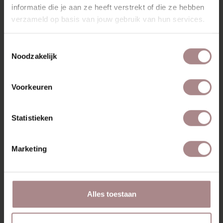
informatie die je aan ze heeft verstrekt of die ze hebben
MISSCHIEN VIND JE DIT OOK
verzameld op basis van jouw gebruik van hun services.
MOOI
Toestemmingsselectie
Noodzakelijk
Voorkeuren
Statistieken
Marketing
SINNI | EIKEN
SINNI EIKEN |
Alles toestaan
ZITTING SAND
VANAF
€ 189,00
VANAF
€ 209,00