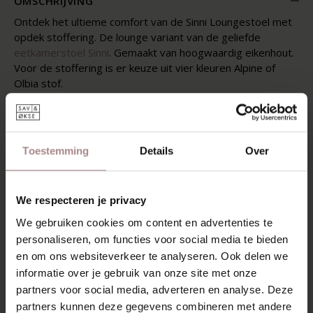
OMSCHRIJVING
Ontdek het ultieme comfort van de Sinni Loungestoel met
opdek stoffering. De lounge variant van de geliefde
eetkamerstoel Sinni
. Gemaakt van hoogwaardig eikenhout.
Voor de stoffering is er keuze uit vier kleuren Alpine of
Olbia stof.
De Sinni Loungestoel combineert comfort en verfijning en
is net zo charmant en tijdloos als de eetkamerstoel. De
taps toelopende poten ondersteunen de gebogen zitting
Toestemming
Details
Over
en rugleuning. Zonder overbodige details is deze speelse
loungestoel vanaf elke hoek mooi om te zien.
KENMERKEN
We respecteren je privacy
We gebruiken cookies om content en advertenties te
VERPAKKING & MONTAGE
personaliseren, om functies voor social media te bieden
AFMETINGEN
en om ons websiteverkeer te analyseren. Ook delen we
informatie over je gebruik van onze site met onze
ZAKELIJK
partners voor social media, adverteren en analyse. Deze
partners kunnen deze gegevens combineren met andere