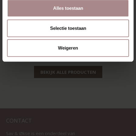
Alles toestaan
SINNI COUNTER
Selectie toestaan
BARSTOEL
WALNOOT | LINEN
Weigeren
VANAF
€ 229,00
BEKIJK ALLE PRODUCTEN
CONTACT
Sav & Økse is een onderdeel van