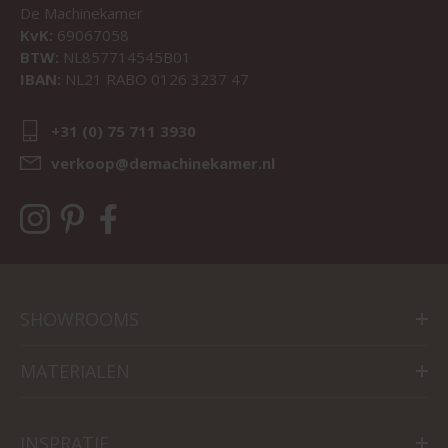
De Machinekamer
KvK:
69067058
BTW:
NL857714545B01
IBAN:
NL21 RABO 0126 3237 47
+31 (0) 75 711 3930
verkoop@demachinekamer.nl
SHOWROOMS
MATERIALEN
INSPRATIE