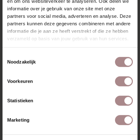
KENMERKEN
en om ons websiteverkeer te analyseren. Ook delen we
informatie over je gebruik van onze site met onze
VERPAKKING & MONTAGE
partners voor social media, adverteren en analyse. Deze
partners kunnen deze gegevens combineren met andere
AFMETINGEN
informatie die je aan ze heeft verstrekt of die ze hebben
ZAKELIJK
verzameld op basis van jouw gebruik van hun services.
Toestemmingsselectie
RECENT BEKEKEN
Noodzakelijk
Voorkeuren
Statistieken
Marketing