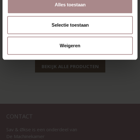
Alles toestaan
SINNI | EIKEN
SINNI EIKEN |
Selectie toestaan
ZITTING GREY
VANAF
€ 189,00
VANAF
€ 209,00
Weigeren
BEKIJK ALLE PRODUCTEN
CONTACT
Sav & Økse is een onderdeel van
De Machinekamer