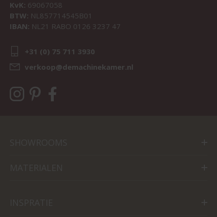
KvK:
69067058
BTW:
NL857714545B01
IBAN:
NL21 RABO 0126 3237 47
+31 (0) 75 711 3930
verkoop@demachinekamer.nl
SHOWROOMS
MATERIALEN
INSPRATIE