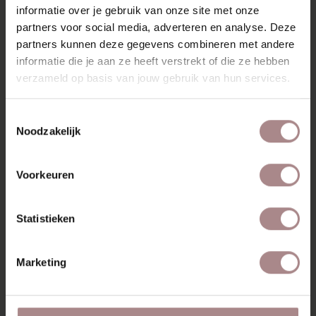
VERPAKKING & MONTAGE
informatie over je gebruik van onze site met onze
partners voor social media, adverteren en analyse. Deze
AFMETINGEN
partners kunnen deze gegevens combineren met andere
ZAKELIJK
informatie die je aan ze heeft verstrekt of die ze hebben
verzameld op basis van jouw gebruik van hun services.
MISSCHIEN VIND JE DIT
Toestemmingsselectie
Noodzakelijk
OOK MOOI
Voorkeuren
Statistieken
Marketing