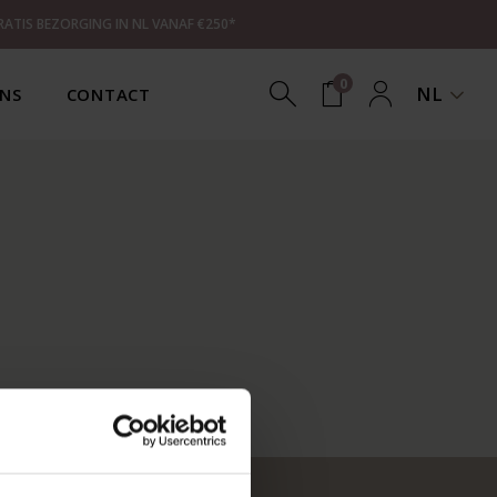
RATIS BEZORGING IN NL VANAF €250*
0
NL
NS
CONTACT