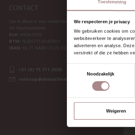
Toestemming
CONTACT
Sav & Økse is een onderdeel van
We respecteren je privacy
De Machinekamer
We gebruiken cookies om cont
KvK:
69067058
websiteverkeer te analyseren
BTW:
NL857714545B01
adverteren en analyse. Deze
IBAN:
NL21 RABO 0126 3237 47
verstrekt of die ze hebben v
Toestemmingsselectie
+31 (0) 75 711 3930
Noodzakelijk
verkoop@demachinekamer.nl
Weigeren