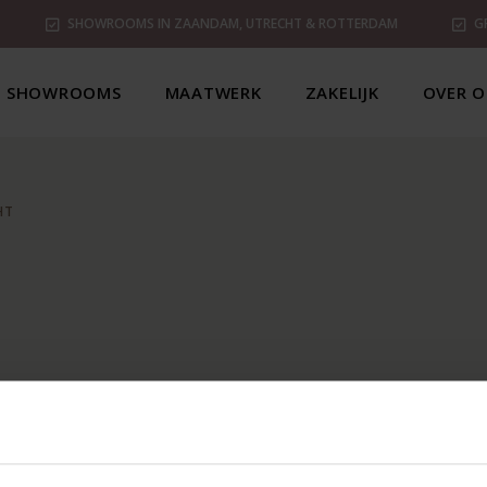
SHOWROOMS IN ZAANDAM, UTRECHT & ROTTERDAM
G
SHOWROOMS
MAATWERK
ZAKELIJK
OVER O
HT
T