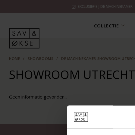
EXCLUSIEF BIJ DE MACHINEKAMER
COLLECTIE
HOME
/
SHOWROOMS
/
DE MACHINEKAMER SHOWROOM UTREC
SHOWROOM UTRECH
Geen informatie gevonden...