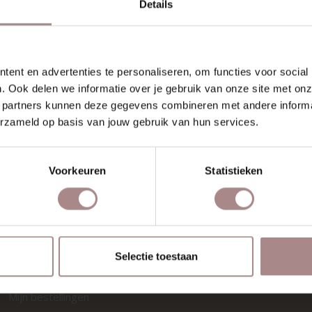
Details
SHOWROOMS
MATERIA
Zaandam
Tafelafwerki
Utrecht
Onderhoud ta
ent en advertenties te personaliseren, om functies voor social
Rotterdam
Fenix- en hou
. Ook delen we informatie over je gebruik van onze site met onz
Stofstalen ba
 partners kunnen deze gegevens combineren met andere informat
erzameld op basis van jouw gebruik van hun services.
Stofstalen st
VOLG ONS
INSPRATI
Voorkeuren
Statistieken
Blog
Shop the look
ACCOUNT
Selectie toestaan
Registreren
Mijn bestellingen