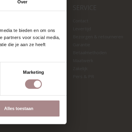
Over
LEN
SERVICE
ngen
Contact
fels
Levertijd
 media te bieden en om ons
tstalen
Bezorgen & retourneren
e partners voor social media,
nken
Garantie
ie die je aan ze heeft
oelen
Betaalmethoden
Maatwerk
E
Zakelijk
Marketing
Pers & PR
Alles toestaan