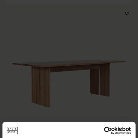
Producttype
Kenmerken
Houtkleur
Kleur bekleding
Prijs
Sorteren op