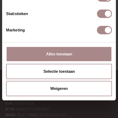
Statistieken
Marketing
ENYA EIKEN | ZAND
VANAF
€ 279,00
Alles toestaan
Selectie toestaan
CONTACT
Weigeren
Sav & Økse is een onderdeel van
De Machinekamer
KvK:
69067058
BTW:
NL857714545B01
IBAN:
NL21 RABO 0126 3237 47