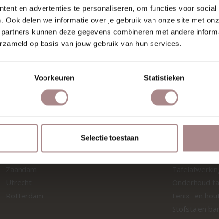
ent en advertenties te personaliseren, om functies voor social
. Ook delen we informatie over je gebruik van onze site met onz
 partners kunnen deze gegevens combineren met andere informat
erzameld op basis van jouw gebruik van hun services.
Voorkeuren
Statistieken
Selectie toestaan
SHOWROOMS
MATERIA
Zaandam
Tafelafwerki
Utrecht
Onderhoud ta
Rotterdam
Fenix- en hou
Stofstalen ba