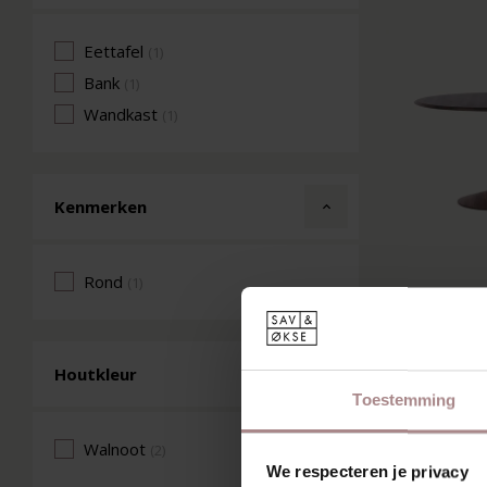
Eettafel
(1)
Bank
(1)
Wandkast
(1)
Kenmerken
Rond
(1)
VOLANT
WA
Houtkleur
VANA
Toestemming
Walnoot
(2)
We respecteren je privacy