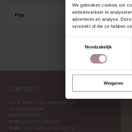
We gebruiken cookies om cont
websiteverkeer te analyseren
Prijs
adverteren en analyse. Deze
verstrekt of die ze hebben v
Toestemmingsselectie
Noodzakelijk
Weigeren
CONTACT
Sav & Økse is een onderdeel van
De Machinekamer
KvK:
69067058
BTW:
NL857714545B01
IBAN:
NL21 RABO 0126 3237 47