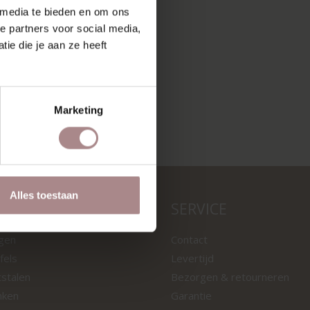
 media te bieden en om ons
e partners voor social media,
ie die je aan ze heeft
Marketing
Alles toestaan
LEN
SERVICE
ngen
Contact
fels
Levertijd
tstalen
Bezorgen & retourneren
nken
Garantie