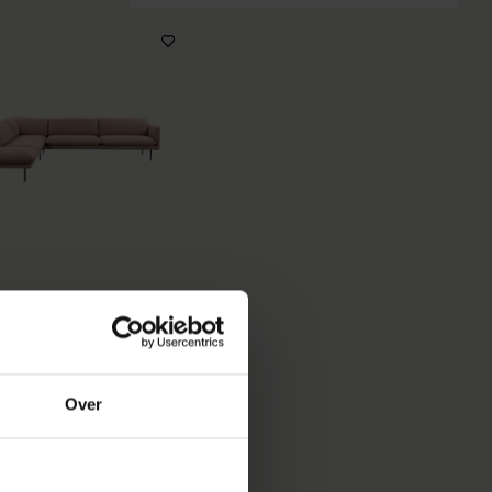
MODEL JOLIN
VANAF
€ 945,00
Over