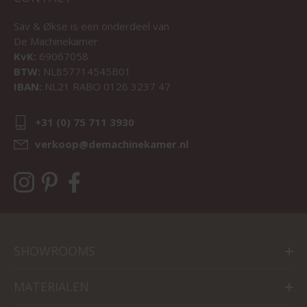
Sav & Økse is een onderdeel van
De Machinekamer
KvK:
69067058
BTW:
NL857714545B01
IBAN:
NL21 RABO 0126 3237 47
+31 (0) 75 711 3930
verkoop@demachinekamer.nl
SHOWROOMS
MATERIALEN