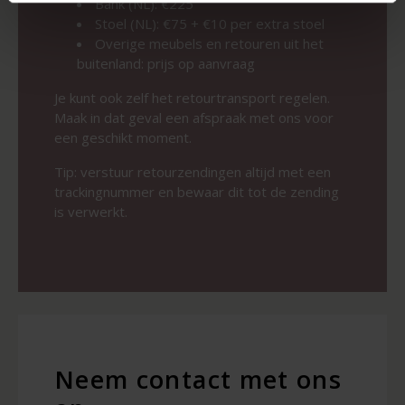
Bank (NL): €225
Stoel (NL): €75 + €10 per extra stoel
Overige meubels en retouren uit het
buitenland: prijs op aanvraag
Je kunt ook zelf het retourtransport regelen.
Maak in dat geval een afspraak met ons voor
een geschikt moment.
Tip: verstuur retourzendingen altijd met een
trackingnummer en bewaar dit tot de zending
is verwerkt.
Neem contact met ons