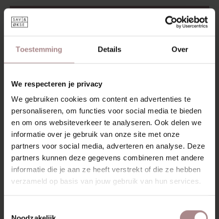
Voorwaarden voor
Toestemming
Details
Over
retourneren
Retour aanmelden binnen 14 dagen na
We respecteren je privacy
aflevering.
We gebruiken cookies om content en advertenties te
Daarna nog 14 dagen de tijd om het
personaliseren, om functies voor social media te bieden
product terug te sturen.
en om ons websiteverkeer te analyseren. Ook delen we
Artikel moet ongebruikt, onbeschadigd
informatie over je gebruik van onze site met onze
en indien mogelijk in de originele verpakking
partners voor social media, adverteren en analyse. Deze
zijn.
partners kunnen deze gegevens combineren met andere
Niet retourneerbaar: maatwerk, outlet
en in de winkel gekochte producten.
informatie die je aan ze heeft verstrekt of die ze hebben
Speciaal bestelde of gemaakte
verzameld op basis van jouw gebruik van hun services.
producten (bijv. maatwerktafels of stoelen
met speciale bekleding) kunnen niet retour.
Toestemmingsselectie
Als een product beschadigd of
Noodzakelijk