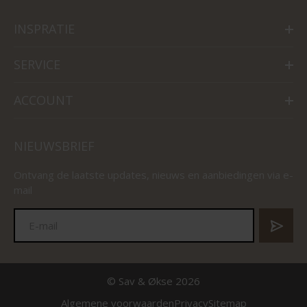
INSPRATIE
SERVICE
ACCOUNT
NIEUWSBRIEF
Ontvang de laatste updates, nieuws en aanbiedingen via e-
mail
© Sav & Økse 2026
Algemene voorwaarden
Privacy
Sitemap