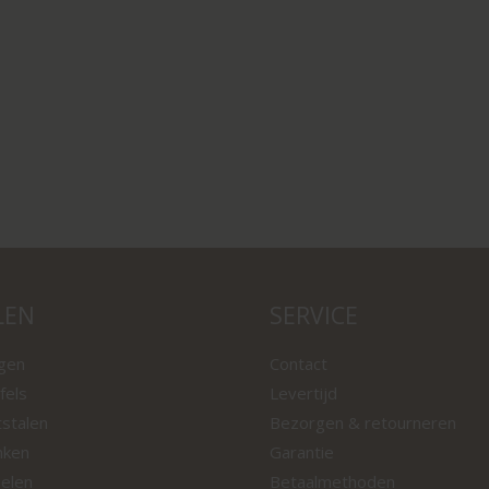
LEN
SERVICE
ngen
Contact
fels
Levertijd
tstalen
Bezorgen & retourneren
nken
Garantie
oelen
Betaalmethoden