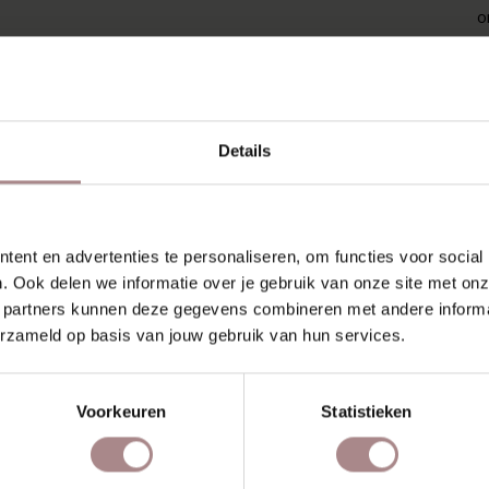
o
c
a
K
V
Details
K
A
ent en advertenties te personaliseren, om functies voor social
Z
. Ook delen we informatie over je gebruik van onze site met onz
 partners kunnen deze gegevens combineren met andere informat
erzameld op basis van jouw gebruik van hun services.
SCHIEN VIND JE DIT OOK 
Voorkeuren
Statistieken