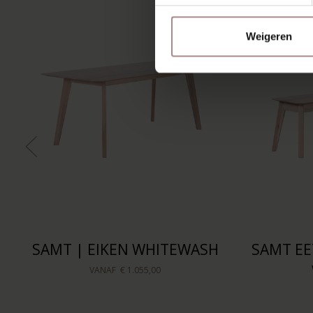
Weigeren
SAMT | EIKEN WHITEWASH
SAMT EE
VANAF
€ 1.055,00