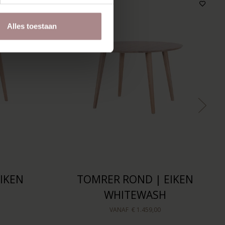
Alles toestaan
IKEN
TOMRER ROND | EIKEN
H
WHITEWASH
VANAF
€ 1.459,00