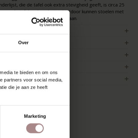
nderlijst, die de tafel ook extra stevigheid geeft, is circa 25
m van de tafelrand geplaatst, hierdoor kunnen stoelen met
rmleuningen goed aan de tafel staan.
ENMERKEN
ERPAKKING & MONTAGE
Over
LEURSTAAL BESTELLEN
FMETINGEN & HANDLEIDING
 media te bieden en om ons
AKELIJK
e partners voor social media,
ie die je aan ze heeft
MOOI
Marketing