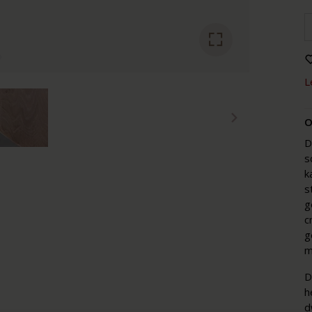
L
O
D
s
k
s
g
c
g
m
D
h
d