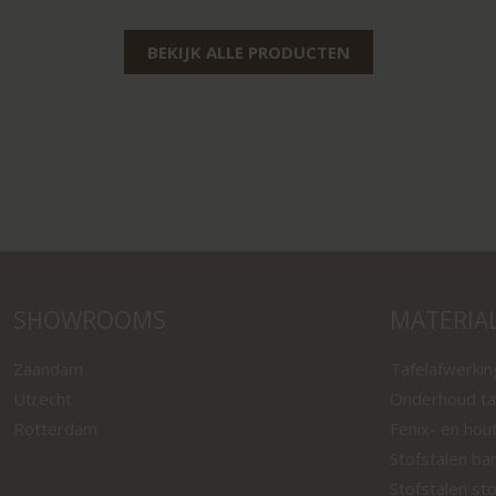
BEKIJK ALLE PRODUCTEN
SHOWROOMS
MATERIA
Zaandam
Tafelafwerki
Utrecht
Onderhoud ta
Rotterdam
Fenix- en hou
Stofstalen ba
Stofstalen st