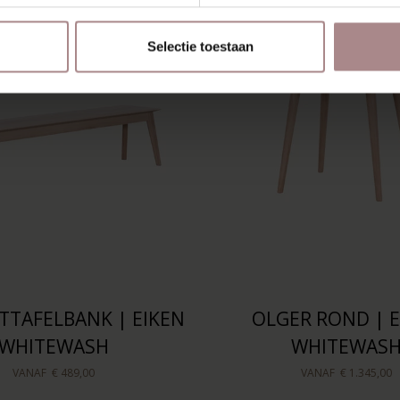
Selectie toestaan
TTAFELBANK | EIKEN
OLGER ROND | E
WHITEWASH
WHITEWAS
VANAF
€ 489,00
VANAF
€ 1.345,00