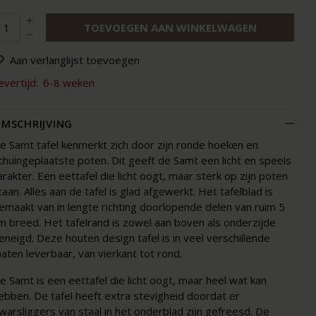
TOEVOEGEN AAN WINKELWAGEN
Aan verlanglijst toevoegen
evertijd:
6-8 weken
MSCHRIJVING
e Samt tafel kenmerkt zich door zijn ronde hoeken en
chuingeplaatste poten. Dit geeft de Samt een licht en speels
arakter. Een eettafel die licht oogt, maar sterk op zijn poten
taan. Alles aan de tafel is glad afgewerkt. Het tafelblad is
emaakt van in lengte richting doorlopende delen van ruim 5
m breed. Het tafelrand is zowel aan boven als onderzijde
eneigd. Deze houten design tafel is in veel verschillende
aten leverbaar, van vierkant tot rond.
e Samt is een eettafel die licht oogt, maar heel wat kan
ebben. De tafel heeft extra stevigheid doordat er
warsliggers van staal in het onderblad zijn gefreesd. De