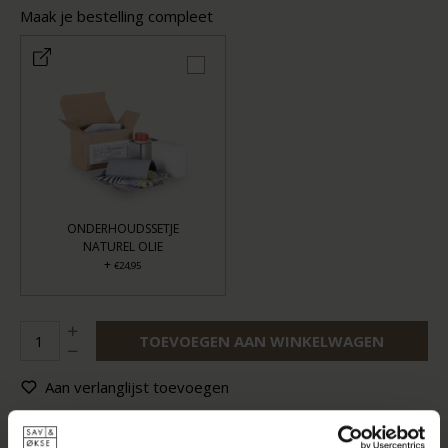
Maak je bestelling compleet
ONDERHOUDSSETJE
NATUREL OLIE
+
€24,95
TOEVOEGEN AAN WINKELWAGEN
Aan verlanglijst toevoegen
Levertijd:
6-8 weken