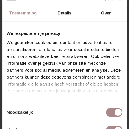
OMSCHRIJVING
Toestemming
Details
Over
De Samt eettafelbank is van massief hout en heeft een
ranke vorm en ronde hoeken. De eettafelbank heeft
hetzelfde design als de Samt eettafel. Ze vormen samen
een perfect duo. Maar deze eettafelbank laat zich ook
We respecteren je privacy
goed combineren met andere tafels.
We gebruiken cookies om content en advertenties te
personaliseren, om functies voor social media te bieden
De Samt tafel en eettafelbank hebben dezelfde vormen.
Ronde hoeken en schuin geplaatste poten. Dit zorgt voor
en om ons websiteverkeer te analyseren. Ook delen we
een licht en speels karakter. Maar doet zeker geen afbreuk
informatie over je gebruik van onze site met onze
aan de stevigheid. De Samt staat sterk op zijn poten. De
partners voor social media, adverteren en analyse. Deze
bank is glad afgewerkt en heeft verjongde randen.
partners kunnen deze gegevens combineren met andere
informatie die je aan ze heeft verstrekt of die ze hebben
KENMERKEN
verzameld op basis van jouw gebruik van hun services.
VERPAKKING & MONTAGE
Toestemmingsselectie
KLEURSTAAL BESTELLEN
Noodzakelijk
AFMETINGEN & HANDLEIDING