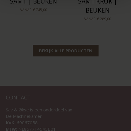
SAMT | BEUKEN
SAMT KRUK |
BEUKEN
VANAF
€ 745,00
VANAF
€ 289,00
BEKIJK ALLE PRODUCTEN
CONTACT
Sav & Økse is een onderdeel van
De Machinekamer
KvK:
69067058
BTW:
NL857714545B01