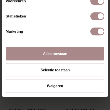
Voorkeuren
ZAKELIJK
Statistieken
MISSCHIEN VIND JE DIT
Marketing
OOK MOOI
Alles toestaan
Selectie toestaan
Weigeren