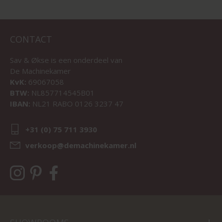
CONTACT
Sav & Økse is een onderdeel van
De Machinekamer
KvK:
69067058
BTW:
NL857714545B01
IBAN:
NL21 RABO 0126 3237 47
+31 (0) 75 711 3930
verkoop@demachinekamer.nl