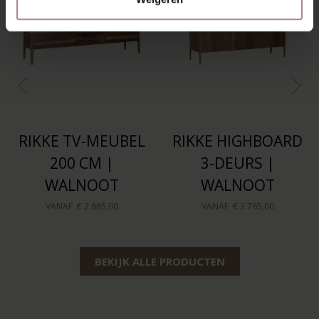
RIKKE TV-MEUBEL
RIKKE HIGHBOARD
200 CM |
3-DEURS |
WALNOOT
WALNOOT
VANAF
€ 2.685,00
VANAF
€ 3.765,00
BEKIJK ALLE PRODUCTEN