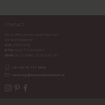
CONTACT
Sav & Økse is een onderdeel van
De Machinekamer
KvK:
69067058
BTW:
NL857714545B01
IBAN:
NL21 RABO 0126 3237 47
+31 (0) 75 711 3930
verkoop@demachinekamer.nl