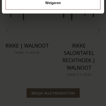
Weigeren
RIKKE | WALNOOT
RIKKE
SALONTAFEL
VANAF
€ 1.835,00
RECHTHOEK |
WALNOOT
VANAF
€ 1.135,00
BEKIJK ALLE PRODUCTEN