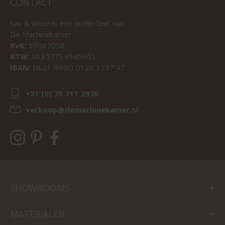
CONTACT
Sav & Økse is een onderdeel van
De Machinekamer
KvK:
69067058
BTW:
NL857714545B01
IBAN:
NL21 RABO 0126 3237 47
+31 (0) 75 711 3930
verkoop@demachinekamer.nl
SHOWROOMS
MATERIALEN