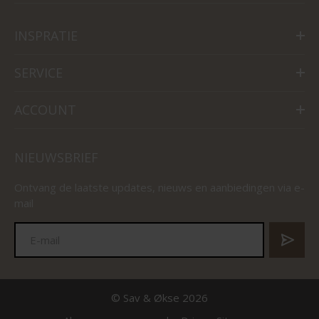
INSPRATIE
SERVICE
ACCOUNT
NIEUWSBRIEF
Ontvang de laatste updates, nieuws en aanbiedingen via e-
mail
© Sav & Økse 2026