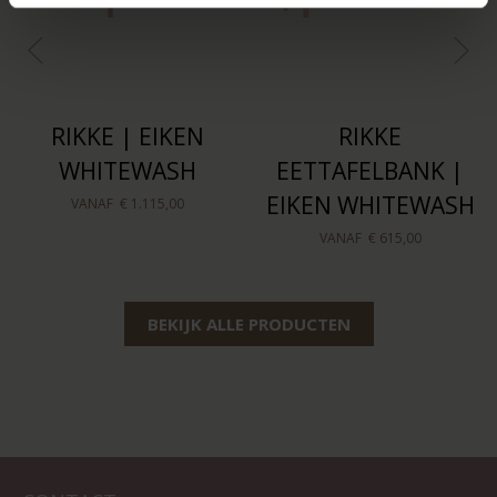
RIKKE | EIKEN
RIKKE
WHITEWASH
EETTAFELBANK |
EIKEN WHITEWASH
VANAF
€ 1.115,00
VANAF
€ 615,00
BEKIJK ALLE PRODUCTEN